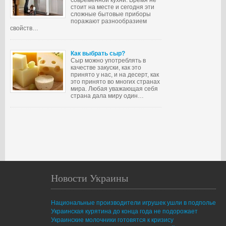
современной кухни. Время не
стоит на месте и сегодня эти
сложные бытовые приборы
поражают разнообразием
свойств…
Как выбрать сыр?
Сыр можно употреблять в
качестве закуски, как это
принято у нас, и на десерт, как
это принято во многих странах
мира. Любая уважающая себя
страна дала миру один…
Новости Украины
Национальные производители игрушек ушли в подполье
Украинская курятина до конца года не подорожает
Украинские молочники готовятся к кризису