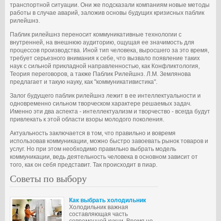
транспортной ситуации. Они же подсказали компаниям новые методы
работы в случае аварий, заложив основы будущих кризисных паблик
рилейшнз.
Паблик рилейшнз переносит коммуникативные технологии с
внутренней, на внешнюю аудиторию, ощущая ее значимость для
процессов производства. Иной тип человека, выросшего за это время,
требует серьезного внимания к себе, что вызвало появление таких
наук с сильной прикладной направленностью, как Конфликтология,
Теория переговоров, а также Паблик Рилейшнз. Л.М. Землянова
предлагает и такую науку, как "коммуникативистика".
Залог будущего паблик рилейшнз лежит в ее интеллектуальности и
одновременно сильном творческом характере решаемых задач.
Именно эти два аспекта - интеллектуализм и творчество - всегда будут
привлекать к этой области взоры молодого поколения.
Актуальность заключается в том, что правильно и вовремя
использовав коммуникации, можно быстро завоевать рынок товаров и
услуг. Но при этом необходимо правильно выбрать модель
коммуникации, ведь деятельность человека в основном зависит от
того, как он себя представит. Так происходит в пиар.
Советы по выбору
Как выбрать холодильник
Холодильник важная
составляющая часть