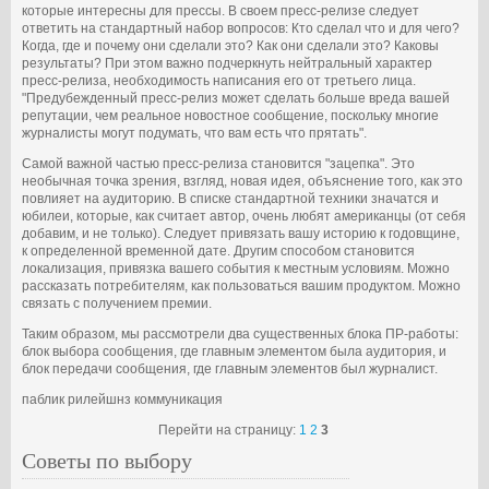
которые интересны для прессы. В своем пресс-релизе следует
ответить на стандартный набор вопросов: Кто сделал что и для чего?
Когда, где и почему они сделали это? Как они сделали это? Каковы
результаты? При этом важно подчеркнуть нейтральный характер
пресс-релиза, необходимость написания его от третьего лица.
"Предубежденный пресс-релиз может сделать больше вреда вашей
репутации, чем реальное новостное сообщение, поскольку многие
журналисты могут подумать, что вам есть что прятать".
Самой важной частью пресс-релиза становится "зацепка". Это
необычная точка зрения, взгляд, новая идея, объяснение того, как это
повлияет на аудиторию. В списке стандартной техники значатся и
юбилеи, которые, как считает автор, очень любят американцы (от себя
добавим, и не только). Следует привязать вашу историю к годовщине,
к определенной временной дате. Другим способом становится
локализация, привязка вашего события к местным условиям. Можно
рассказать потребителям, как пользоваться вашим продуктом. Можно
связать с получением премии.
Таким образом, мы рассмотрели два существенных блока ПР-работы:
блок выбора сообщения, где главным элементом была аудитория, и
блок передачи сообщения, где главным элементов был журналист.
паблик рилейшнз коммуникация
Перейти на страницу:
1
2
3
Советы по выбору