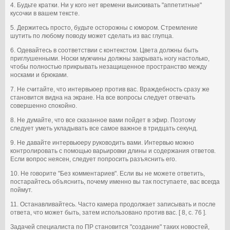
4. Будьте кратки. Ни у кого нет времени выискивать "аппетитные"
кусочки в вашем тексте.
5. Держитесь просто, будьте осторожны с юмором. Стремление
шутить по любому поводу может сделать из вас глупца.
6. Одевайтесь в соответствии с контекстом. Цвета должны быть
приглушенными. Носки мужчины должны закрывать ногу настолько,
чтобы полностью прикрывать незащищенное пространство между
носками и брюками.
7. Не считайте, что интервьюер против вас. Враждебность сразу же
становится видна на экране. На все вопросы следует отвечать
совершенно спокойно.
8. Не думайте, что все сказанное вами пойдет в эфир. Поэтому
следует уметь укладывать все самое важное в тридцать секунд.
9. Не давайте интервьюеру руководить вами. Интервью можно
контролировать с помощью варьировки длины и содержания ответов.
Если вопрос неясен, следует попросить разъяснить его.
10. Не говорите "Без комментариев". Если вы не можете ответить,
постарайтесь объяснить, почему именно вы так поступаете, вас всегда
поймут.
11. Останавливайтесь. Часто камера продолжает записывать и после
ответа, что может быть, затем использовано против вас. [ 8, c. 76 ].
Задачей специалиста по ПР становится "создание" таких новостей,