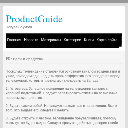
ProductGuide
Покупай с умом!
Главная
Новости
Материалы
Категории
Книги
Карта сайта
PR: цели и средства
Поскольку телевидение становится основным каналом воздействия и
у нас, приведем одиннадцать правил эффективного поведения перед
телекамерой, которым предлагают следовать на Западе:
1. Готовьтесь. Успешное появление на телевидении связано с
хорошей подготовкой. Следует репетировать ответы на возможные
вопросы журналистов.
2. Будьте самим собой. Не следует находиться в напряжении. Всего
того, что выдает его, следует избегать.
3. Будьте открыты и честны. Телевидение преувеличивает, поэтому
ложь тут же будет видна. Следует сразу же добиться доверия к себе.