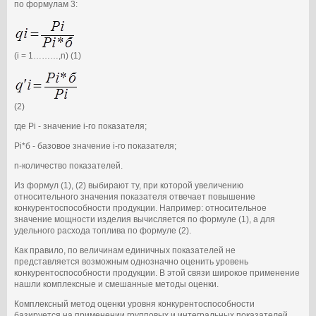
по формулам 3:
(i = 1………,n) (1)
(2)
где Pi - значение i-го показателя;
Рi*б - базовое значение i-го показателя;
n-количество показателей.
Из формул (1), (2) выбирают ту, при которой увеличению
относительного значения показателя отвечает повышение
конкурентоспособности продукции. Например: относительное
значение мощности изделия вычисляется по формуле (1), а для
удельного расхода топлива по формуле (2).
Как правило, по величинам единичных показателей не
представляется возможным однозначно оценить уровень
конкурентоспособности продукции. В этой связи широкое применение
нашли комплексные и смешанные методы оценки.
Комплексный метод оценки уровня конкурентоспособности
базируется на применении групповых и интегральных показателей.