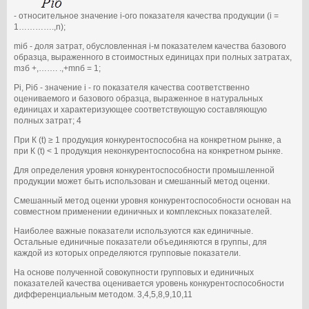
- относительное значение i-ого показателя качества продукции (i =
1………….,n);
miб - доля затрат, обусловленная i-м показателем качества базового
образца, выраженного в стоимостных единицах при полных затратах,
mзб +,……. .,+mnб = 1;
Pi, Piб - значение i - го показателя качества соответственно
оцениваемого и базового образца, выраженное в натуральных
единицах и характеризующее соответствующую составляющую
полных затрат; 4
При К (t) ≥ 1 продукция конкурентоспособна на конкретном рынке, а
при К (t) < 1 продукция неконкурентоспособна на конкретном рынке.
Для определения уровня конкурентоспособности промышленной
продукции может быть использован и смешанный метод оценки.
Смешанный метод оценки уровня конкурентоспособности основан на
совместном применении единичных и комплексных показателей.
Наиболее важные показатели используются как единичные.
Остальные единичные показатели объединяются в группы, для
каждой из которых определяются групповые показатели.
На основе полученной совокупности групповых и единичных
показателей качества оценивается уровень конкурентоспособности
дифференциальным методом. 3,4,5,8,9,10,11