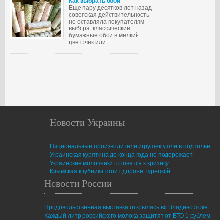
Как выбрать обои
Еще пару десятков лет назад
советская действительность
не оставляла покупателям
выбора: классические
бумажные обои в мелкий
цветочек или…
Новости Украины
Национальные производители игрушек ушли в подполье
Украинская курятина до конца года не подорожает
Украинские молочники готовятся к кризису
Крымская клубника стоит дороже турецкой
Новости России
Продовольственная выставка открылась во Владивостоке
Каждый литр российского молока защитят от ВТО 1 рублем