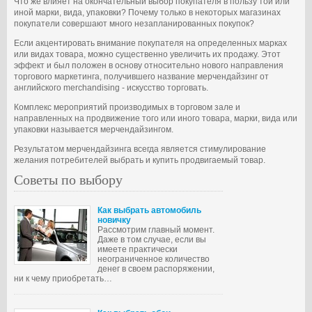
Что же влияет на окончательный выбор покупателя в пользу той или
иной марки, вида, упаковки? Почему только в некоторых магазинах
покупатели совершают много незапланированных покупок?
Если акцентировать внимание покупателя на определенных марках
или видах товара, можно существенно увеличить их продажу. Этот
эффект и был положен в основу относительно нового направления
торгового маркетинга, получившего название мерчендайзинг от
английского merchandising - искусство торговать.
Комплекс мероприятий производимых в торговом зале и
направленных на продвижение того или иного товара, марки, вида или
упаковки называется мерчендайзингом.
Результатом мерчендайзинга всегда является стимулирование
желания потребителей выбрать и купить продвигаемый товар.
Советы по выбору
Как выбрать автомобиль
новичку
Рассмотрим главный момент.
Даже в том случае, если вы
имеете практически
неограниченное количество
денег в своем распоряжении,
ни к чему приобретать…