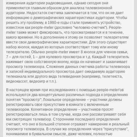
измерения аудитории радиовещания, однако сегодня они
применяются главным образом для анализа телевизионной
аудитории. Недостаток счетчика заключается в том, что он не дает
информацию о демографических характеристиках аудитории. Чтобы
решить эту проблему, в 1980-е годы стали применять устройство,
известное как people-meter (дословно "человеко-счетчик"). People-
meter также может фиксировать, что просматривается и в течение,
какого времени. Но в дополнение к этому он позволяет телезрителям
ввести свои демографические характеристики. Для этого существует
набор кнопок, каждая из которых соответствует тому или иному
телезрителю. Обычно people-meter имеет 8 кнопок для членов семьи,
7 – для гостей, 1 – для нулевого просмотра и т.д. Каждый телезритель
нажимает свою собственную кнопку, когда он начинает и заканчивает
просмотр телевизора. Сложение данных счетчика работы телевизора
и записей индивидуального просмотра дает ожидаемую аудиторию
телеканала или другого вида телевидения (например, телетекста,
видеокассет, видеоигр и т.п.).
В настоящее время при исследованиях с помощью people-meter'ов
используются два концептуально различных подхода к определению
понятия "просмотр": Локальное определение – участники должны
регистрировать свое присутствие в комнате с включенным
телевизором. Когнитивное определение – участников просят
регистрироваться лишь в том случае, когда они рассматривают себя
как смотрящих телевизор. Сторонники последнего определения
считают, что оно в большей степени отражает намерение и реальный
просмотр телевизора. В случае же определения через "присутствие",
понимаемое в буквальном смысле, даже человек, полностью