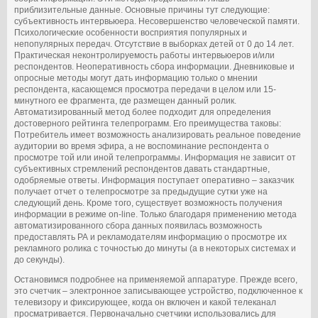
приблизительные данные. Основные причины тут следующие:
субъективность интервьюера. Несовершенство человеческой памяти.
Психологические особенности восприятия популярных и
непопулярных передач. Отсутствие в выборках детей от 0 до 14 лет.
Практическая неконтролируемость работы интервьюеров и/или
респондентов. Неоперативность сбора информации. Дневниковые и
опросные методы могут дать информацию только о мнении
респондента, касающемся просмотра передачи в целом или 15-
минутного ее фрагмента, где размещен данный ролик.
Автоматизированный метод более подходит для определения
достоверного рейтинга телепрограмм. Его преимущества таковы:
Потребитель имеет возможность анализировать реальное поведение
аудитории во время эфира, а не воспоминание респондента о
просмотре той или иной телепрограммы. Информация не зависит от
субъективных стремлений респондентов давать стандартные,
одобряемые ответы. Информация поступает оперативно – заказчик
получает отчет о телепросмотре за предыдущие сутки уже на
следующий день. Кроме того, существует возможность получения
информации в режиме on-line. Только благодаря применению метода
автоматизированного сбора данных появилась возможность
предоставлять РА и рекламодателям информацию о просмотре их
рекламного ролика с точностью до минуты (а в некоторых системах и
до секунды).
Остановимся подробнее на применяемой аппаратуре. Прежде всего,
это счетчик – электронное записывающее устройство, подключенное к
телевизору и фиксирующее, когда он включен и какой телеканал
просматривается. Первоначально счетчики использовались для