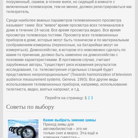
погруженный, скажем, в чтение книги, но сидящий в комнате с
включенным телевизором, тем не менее, должен регистрироваться как
телезритель.
Среди наиболее важных параметров телевизионного просмотра
называют такие: Все "живое" время просмотра всех телеканалов в
доме в течение 24 часов. Все время просмотра видео. Все время
просмотра телевизора гостями. Просмотр всех телевизионных
приборов в доме, которые могут быть технически и по материальным
соображениям измерены (переносные, на батарейках могут не
измеряться). Домохозяйство, в котором это невозможно сделать по
каким-то причинам, должно быть заменено на домохозяйство с
похожими характеристиками. В противном случае, считают
зарубежные авторы, "существует риск искажения результатов
исследования, т.е. телесмотрения отдельных станций будет
представлено непропорционально" (Towards harmonization of television
audience measurement systems. Geneva. 1993). Все другие виды
использования телевизионных приборов, например, использование
телетекста, видео, взятых напрокат, и т.д.
Перейти на страницу:
1
2
3
Советы по выбору
Какие выбрать зимние шины
Приход зимы для
автомобилистов – это не
только снег и мороз. Эта ещё и
извечная суматоха –