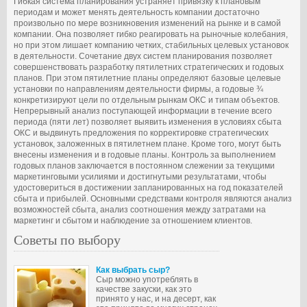
Гибкая система планирования устраняет привязку к плановым
периодам и может менять деятельность компании достаточно
произвольно по мере возникновения изменений на рынке и в самой
компании. Она позволяет гибко реагировать на рыночные колебания,
но при этом лишает компанию четких, стабильных целевых установок
в деятельности. Сочетание двух систем планирования позволяет
совершенствовать разработку пятилетних стратегических и годовых
планов. При этом пятилетние планы определяют базовые целевые
установки по направлениям деятельности фирмы, а годовые ¾
конкретизируют цели по отдельным рынкам ОКС и типам объектов.
Непрерывный анализ поступающей информации в течение всего
периода (пяти лет) позволяет выявить изменения в условиях сбыта
ОКС и выдвинуть предложения по корректировке стратегических
установок, заложенных в пятилетнем плане. Кроме того, могут быть
внесены изменения и в годовые планы. Контроль за выполнением
годовых планов заключается в постоянном слежении за текущими
маркетинговыми усилиями и достигнутыми результатами, чтобы
удостовериться в достижении запланированных на год показателей
сбыта и прибылей. Основными средствами контроля являются анализ
возможностей сбыта, анализ соотношения между затратами на
маркетинг и сбытом и наблюдение за отношением клиентов.
Советы по выбору
Как выбрать сыр?
Сыр можно употреблять в
качестве закуски, как это
принято у нас, и на десерт, как