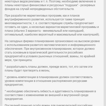
некоторых видов рекламы и т. п. Поэтому, необходимо включение в
планы некоторых финансовых и ресурсных “подушек” - резервных
фондов на случай непредвиденных обстоятельств.
При разработке маркетинговых программ, как и планов
внутрифирменного развития, используется также принцип
многовариантности, т. е. соответствующие службы предпочитают
готовить не один, а несколько вариантов маркетинговой программы и
плана (обычно 3 варианта - минимальный или наихудший,
оптимальный, наиболее вероятный и максимальный или наилучший).
На западных фирмах планирование организовано на высоком уровне
с использованием развитого математического и информационного
обеспечения. При внутрисменном планировании, которое должно
стать основным в практической деятельности российских
предприятий в условиях рыночных отношений, важны, по крайней
мере, три принципа:
* разрабатывать планы должен, прежде всего, тот, кто затем эти
планы будет претворять в жизнь;
* уровень компетенции в планировании должен соответствовать
уровню компетенции в отношении распоряжения ресурсами
предприятия;
* необходимо обеспечить гибкость и адаптивность планирования в
соответствии с изменениями во внешней и внутренней среде
предприятия.
Последний принцип особо важен для руководителей российских