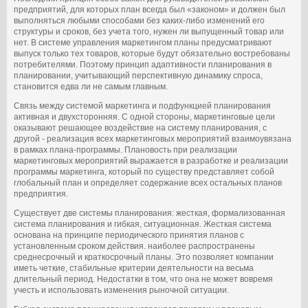
предприятий, для которых план всегда был «законом» и должен был
выполняться любыми способами без каких-либо изменений его
структуры и сроков, без учета того, нужен ли выпущенный товар или
нет. В системе управления маркетингом планы предусматривают
выпуск только тех товаров, которые будут обязательно востребованы
потребителями. Поэтому принцип адаптивности планирования в
планировании, учитывающий перспективную динамику спроса,
становится едва ли не самым главным.
Связь между системой маркетинга и подфункцией планирования
активная и двухсторонняя. С одной стороны, маркетинговые цели
оказывают решающее воздействие на систему планирования, с
другой - реализация всех маркетинговых мероприятий взаимоувязана
в рамках плана-программы. Плановость при реализации
маркетинговых мероприятий выражается в разработке и реализации
программы маркетинга, который по существу представляет собой
глобальный план и определяет содержание всех остальных планов
предприятия.
Существует две системы планирования: жесткая, формализованная
система планирования и гибкая, ситуационная. Жесткая система
основана на принципе периодического принятия планов с
установленным сроком действия. наиболее распространены
среднесрочный и краткосрочный планы. Это позволяет компании
иметь четкие, стабильные критерии деятельности на весьма
длительный период. Недостатки в том, что она не может вовремя
учесть и использовать изменения рыночной ситуации.