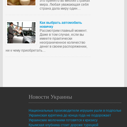
это принято во многих странах
мира. Любая уважающая себя
страна дала миру один…
Как выбрать автомобиль
новичку
Рассмотрим главный момент.
Даже в том случае, если вы
имеете практически
неограниченное количество
денег в своем распоряжении,
ни к чему приобретать…
Новости Украины
Национальные производители игрушек ушли в подполье
Украинская курятина до конца года не подорожает
Украинские молочники готовятся к кризису
Крымская клубника стоит дороже турецкой