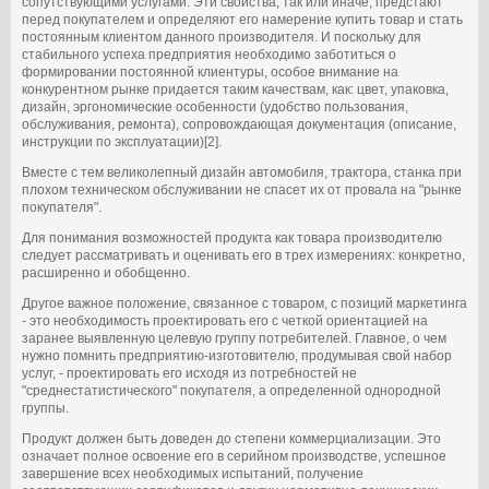
сопутствующими услугами. Эти свойства, так или иначе, предстают
перед покупателем и определяют его намерение купить товар и стать
постоянным клиентом данного производителя. И поскольку для
стабильного успеха предприятия необходимо заботиться о
формировании постоянной клиентуры, особое внимание на
конкурентном рынке придается таким качествам, как: цвет, упаковка,
дизайн, эргономические особенности (удобство пользования,
обслуживания, ремонта), сопровождающая документация (описание,
инструкции по эксплуатации)[2].
Вместе с тем великолепный дизайн автомобиля, трактора, станка при
плохом техническом обслуживании не спасет их от провала на "рынке
покупателя".
Для понимания возможностей продукта как товара производителю
следует рассматривать и оценивать его в трех измерениях: конкретно,
расширенно и обобщенно.
Другое важное положение, связанное с товаром, с позиций маркетинга
- это необходимость проектировать его с четкой ориентацией на
заранее выявленную целевую группу потребителей. Главное, о чем
нужно помнить предприятию-изготовителю, продумывая свой набор
услуг, - проектировать его исходя из потребностей не
"среднестатистического" покупателя, а определенной однородной
группы.
Продукт должен быть доведен до степени коммерциализации. Это
означает полное освоение его в серийном производстве, успешное
завершение всех необходимых испытаний, получение