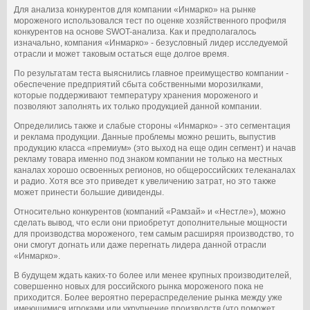
Для анализа конкурентов для компании «Инмарко» на рынке
мороженого использовался тест по оценке хозяйственного профиля
конкурентов на основе SWOT-анализа. Как и предполагалось
изначально, компания «Инмарко» - безусловный лидер исследуемой
отрасли и может таковым остаться еще долгое время.
По результатам теста выяснились главное преимущество компании -
обеспечение предприятий сбыта собственными морозилками,
которые поддерживают температуру хранения мороженого и
позволяют заполнять их только продукцией данной компании.
Определились также и слабые стороны «Инмарко» - это сегментация
и реклама продукции. Данные проблемы можно решить, выпустив
продукцию класса «премиум» (это выход на еще один сегмент) и начав
рекламу товара именно под знаком компании не только на местных
каналах хорошо освоенных регионов, но общероссийских телеканалах
и радио. Хотя все это приведет к увеличению затрат, но это также
может принести большие дивиденды.
Относительно конкурентов (компаний «Рамзай» и «Нестле»), можно
сделать вывод, что если они приобретут дополнительные мощности
для производства мороженого, тем самым расширяя производство, то
они смогут догнать или даже перегнать лидера данной отрасли
«Инмарко».
В будущем ждать каких-то более или менее крупных производителей,
совершенно новых для российского рынка мороженого пока не
приходится. Более вероятно перераспределение рынка между уже
имеющимися игроками или укрупнение производств (что поможет