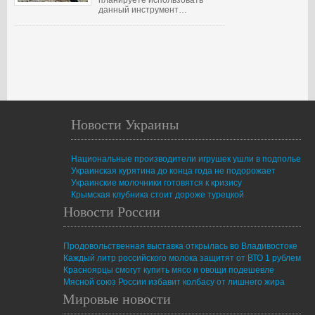
планируете использовать
данный инструмент…
Новости Украины
Национальные производители игрушек ушли в подполье
Украинская курятина до конца года не подорожает
Украинские молочники готовятся к кризису
Крымская клубника стоит дороже турецкой
Новости России
Продовольственная выставка открылась во Владивостоке
Каждый литр российского молока защитят от ВТО 1 рублем
Красноярцы смогут купить мясо и овощи подешевле
Мясной союз России избавит колбасу от лишнего жира
Мировые новости