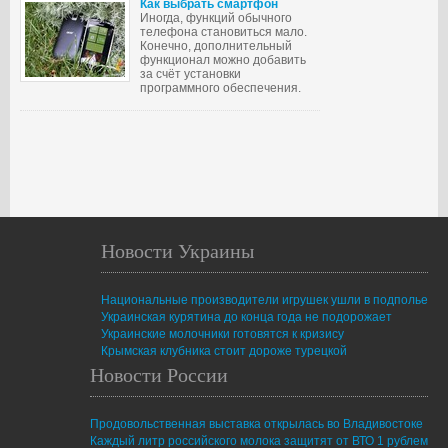
Как выбрать смартфон
Иногда, функций обычного
телефона становиться мало.
Конечно, дополнительный
функционал можно добавить
за счёт установки
программного обеспечения.
Новости Украины
Национальные производители игрушек ушли в подполье
Украинская курятина до конца года не подорожает
Украинские молочники готовятся к кризису
Крымская клубника стоит дороже турецкой
Новости России
Продовольственная выставка открылась во Владивостоке
Каждый литр российского молока защитят от ВТО 1 рублем