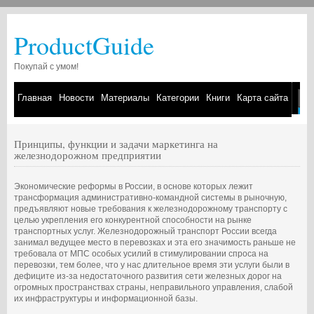
ProductGuide
Покупай с умом!
Главная
Новости
Материалы
Категории
Книги
Карта сайта
Принципы, функции и задачи маркетинга на
железнодорожном предприятии
Экономические реформы в России, в основе которых лежит
трансформация административно-командной системы в рыночную,
предъявляют новые требования к железнодорожному транспорту с
целью укрепления его конкурентной способности на рынке
транспортных услуг. Железнодорожный транспорт России всегда
занимал ведущее место в перевозках и эта его значимость раньше не
требовала от МПС особых усилий в стимулировании спроса на
перевозки, тем более, что у нас длительное время эти услуги были в
дефиците из-за недостаточного развития сети железных дорог на
огромных пространствах страны, неправильного управления, слабой
их инфраструктуры и информационной базы.