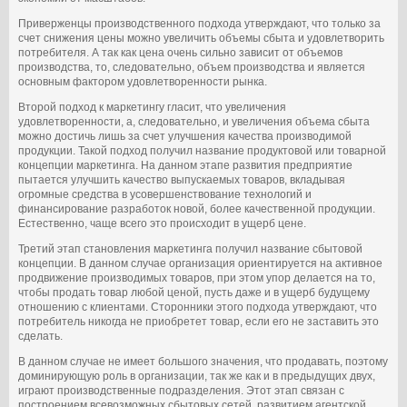
Приверженцы производственного подхода утверждают, что только за
счет снижения цены можно увеличить объемы сбыта и удовлетворить
потребителя. А так как цена очень сильно зависит от объемов
производства, то, следовательно, объем производства и является
основным фактором удовлетворенности рынка.
Второй подход к маркетингу гласит, что увеличения
удовлетворенности, а, следовательно, и увеличения объема сбыта
можно достичь лишь за счет улучшения качества производимой
продукции. Такой подход получил название продуктовой или товарной
концепции маркетинга. На данном этапе развития предприятие
пытается улучшить качество выпускаемых товаров, вкладывая
огромные средства в усовершенствование технологий и
финансирование разработок новой, более качественной продукции.
Естественно, чаще всего это происходит в ущерб цене.
Третий этап становления маркетинга получил название сбытовой
концепции. В данном случае организация ориентируется на активное
продвижение производимых товаров, при этом упор делается на то,
чтобы продать товар любой ценой, пусть даже и в ущерб будущему
отношению с клиентами. Сторонники этого подхода утверждают, что
потребитель никогда не приобретет товар, если его не заставить это
сделать.
В данном случае не имеет большого значения, что продавать, поэтому
доминирующую роль в организации, так же как и в предыдущих двух,
играют производственные подразделения. Этот этап связан с
построением всевозможных сбытовых сетей, развитием агентской