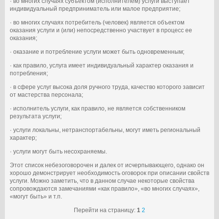
· во многих случаях субъектом (исполнителем) услуги выступает
индивидуальный предприниматель или малое предприятие;
· во многих случаях потребитель (человек) является объектом
оказания услуги и (или) непосредственно участвует в процесс ее
оказания;
· оказание и потребление услуги может быть одновременным;
· как правило, услуга имеет индивидуальный характер оказания и
потребления;
· в сфере услуг высока доля ручного труда, качество которого зависит
от мастерства персонала;
· исполнитель услуги, как правило, не является собственником
результата услуги;
· услуги локальны, нетранспортабельны, могут иметь региональный
характер;
· услуги могут быть несохраняемы.
Этот список небезоговорочен и далек от исчерпывающего, однако он
хорошо демонстрирует необходимость оговорок при описании свойств
услуги. Можно заметить, что в данном случае некоторые свойства
сопровождаются замечаниями «как правило», «во многих случаях»,
«могут быть» и т.п.
Перейти на страницу:
1
2