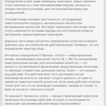
определения услуги; ниже приведены некоторые, самые типичные.
Сопоставление их с теми экономическими благами, которые на
сегодня считаются услугами, дает интересный материал для
размышлений.
Услугами иногда называют деятельность, не создающую
самостоятельного продукта, материального объекта или
материальных ценностей. Оно будет неверным в том случае, если
услуга заключается в пошиве одежды или изготовлении обуви из
материалов, предоставленных заказчиком.
Довольно часто можно встретить определение услуги как полезного
действия, дел, поступков или же действий вообще. Очевидно, что это
определение чересчур общо.
Интересно определение Р. Малери: «Услуги — нематериальные
активы, производимые для целей сбыта» [8, с. 99]. По определению,
нематериальные активы (или неосязаемые ценности) — это
ценности, не являющиеся физическими, вещественными объектами,
но имеющие стоимостную, денежную оценку. Услуга — это процесс,
ряд действий. Эти действия могут быть инструментом для
производства ценности, они могут создать ценность, но сами не
являются самостоятельной ценностью. Если некие действия полезны
только для того, кто их производит (например, зарядка по утрам), то
вряд ли они могут считаться услугой.
По мнению К. Гренрооса, услуга — процесс, включающий серию (или
несколько) неосязаемых действий, которые по необходимости
происходят при взаимодействии между покупателями и