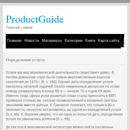
ProductGuide
Покупай с умом!
Главная
Новости
Материалы
Категории
Книги
Карта сайта
Определения услуги
Услуги как вид экономической деятельности существуют давно. В
Англии домашние слуги были самым многочисленным классом
населения до 1870 г. [6, с. 166]. Однако дать определение услуге
оказалось нелегкой задачей. Особо оживленные дискуссии по этому
поводу развернулись в конце 60-х — начале 70-х годов ХХ века.
Именно тогда сфера услуг развитых стран стала приносить в ВВП
примерно столько же, сколько промышленный и аграрный секторы
экономики вместе взятые. К. Гренроос полагает, что только в 90-х
экономисты неохотно остановились на одном из определений услуги
[3, с. 46]. Х. Ворачек уверен, что ни одна из попыток дать определение
услуге не увенчалась успехом [8, с. 99].
До сих пор в экономической литературе можно найти различные