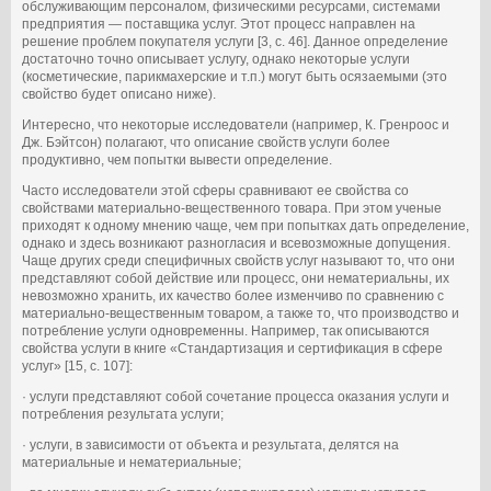
обслуживающим персоналом, физическими ресурсами, системами
предприятия — поставщика услуг. Этот процесс направлен на
решение проблем покупателя услуги [3, с. 46]. Данное определение
достаточно точно описывает услугу, однако некоторые услуги
(косметические, парикмахерские и т.п.) могут быть осязаемыми (это
свойство будет описано ниже).
Интересно, что некоторые исследователи (например, К. Гренроос и
Дж. Бэйтсон) полагают, что описание свойств услуги более
продуктивно, чем попытки вывести определение.
Часто исследователи этой сферы сравнивают ее свойства со
свойствами материально-вещественного товара. При этом ученые
приходят к одному мнению чаще, чем при попытках дать определение,
однако и здесь возникают разногласия и всевозможные допущения.
Чаще других среди специфичных свойств услуг называют то, что они
представляют собой действие или процесс, они нематериальны, их
невозможно хранить, их качество более изменчиво по сравнению с
материально-вещественным товаром, а также то, что производство и
потребление услуги одновременны. Например, так описываются
свойства услуги в книге «Стандартизация и сертификация в сфере
услуг» [15, с. 107]:
· услуги представляют собой сочетание процесса оказания услуги и
потребления результата услуги;
· услуги, в зависимости от объекта и результата, делятся на
материальные и нематериальные;