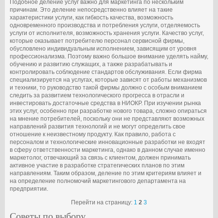
Подобное деление услуг важно для маркетинга по нескольким
причинам. Это деление непосредственно влияет на такие
характеристики услуги, как гибкость качества, возможность
одновременного производства и потребления услуги, отделяемость
услуги от исполнителя, возможность хранения услуги. Качество услуг,
которые оказывает потребителю персонал сервисной фирмы,
обусловлено индивидуальным исполнением, зависящим от уровня
профессионализма. Поэтому важно большое внимание уделять найму,
обучению и развитию служащих, а также разрабатывать и
контролировать соблюдение стандартов обслуживания. Если фирма
специализируется на услугах, которые зависят от работы механизмов
и техники, то руководство такой фирмы должно с особым вниманием
следить за развитием технологического прогресса в отрасли и
инвестировать достаточные средства в НИОКР. При изучении рынка
этих услуг, особенно при разработке нового товара, сложно опираться
на мнение потребителей, поскольку они не представляют возможных
направлений развития технологий и не могут определить свое
отношение к неизвестному продукту. Как правило, работа с
персоналом и технологические инновационные разработки не входят
в сферу ответственности маркетинга, однако в данном случае именно
маркетолог, отвечающий за связь с клиентом, должен принимать
активное участие в разработке стратегических планов по этим
направлениям. Таким образом, деление по этим критериям влияет и
на определение полномочий маркетингового департамента на
предприятии.
Перейти на страницу:
1
2
3
Советы по выбору