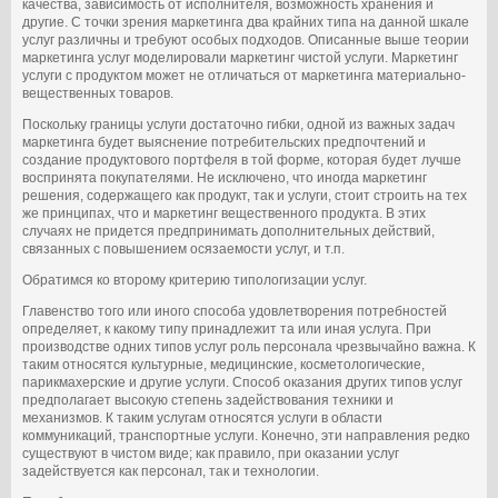
качества, зависимость от исполнителя, возможность хранения и
другие. С точки зрения маркетинга два крайних типа на данной шкале
услуг различны и требуют особых подходов. Описанные выше теории
маркетинга услуг моделировали маркетинг чистой услуги. Маркетинг
услуги с продуктом может не отличаться от маркетинга материально-
вещественных товаров.
Поскольку границы услуги достаточно гибки, одной из важных задач
маркетинга будет выяснение потребительских предпочтений и
создание продуктового портфеля в той форме, которая будет лучше
воспринята покупателями. Не исключено, что иногда маркетинг
решения, содержащего как продукт, так и услуги, стоит строить на тех
же принципах, что и маркетинг вещественного продукта. В этих
случаях не придется предпринимать дополнительных действий,
связанных с повышением осязаемости услуг, и т.п.
Обратимся ко второму критерию типологизации услуг.
Главенство того или иного способа удовлетворения потребностей
определяет, к какому типу принадлежит та или иная услуга. При
производстве одних типов услуг роль персонала чрезвычайно важна. К
таким относятся культурные, медицинские, косметологические,
парикмахерские и другие услуги. Способ оказания других типов услуг
предполагает высокую степень задействования техники и
механизмов. К таким услугам относятся услуги в области
коммуникаций, транспортные услуги. Конечно, эти направления редко
существуют в чистом виде; как правило, при оказании услуг
задействуется как персонал, так и технологии.