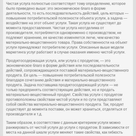
Чистая услуга полностью соответствует тому определению, которое
было приведено выше: это экономическое благо в форме
деятельности, то есть последовательность действий, цель которых —
повышение потребительской полезности объекта услуги, а задача —
воздействие на этот объект услуги. Такая услуга не существует до
момента предоставления. Чистая услуга неотделима от
производителя, потребляется одновременно с производством, не
подлежит хранению, ее качество изменяется легче, чем качество
материально-вещественного товара. Права собственности на объект
услуги принадлежат потребителю услуги. Описанные выше модели
маркетинга услуг работают в случае оказания именно чистой услуги.
Продуктосодержащая услуга, или услуга с продуктом, — это
экономическое благо в форме действия или последовательности
действий, сопровождающихся поставкой материально-вещественного
продукта. Ее цель — повышение потребительской полезности
благодаря сочетанию действия и материально-вещественного
продукта. Задача поставщика продуктосодержащей услуги — не
только предпринять соответствующие действия, но и продать
материально-вещественный продукт. Свойства услуги с продуктом
противоположны свойствам чистой услуги и по сути представляют
собой свойства материально-вещественного продукта. Так, продукт
существует до момента поставки, он может храниться, отделяться от
производителя и т.д.
Таким образом, в соответствии с данным критерием услуги можно
ранжировать от чистой услуги до услуги с продуктом. В зависимости от
места на данной шкале услуги меняют такие свойства, как гибкость