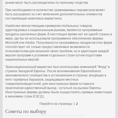
рынки могут быть распределены по признаку сходства.
При необходимости количество сравниваемых параметров может
быть расширено за счет включения дополнительных элементов
составляющих комплекса маркетинга.
Наиболее впечатляющим примером глобальных товаров,
адаптируемых к национальным рынкам, являются программные
продукты различных фирм. В настоящее время нет ни одной страны в
мире, где бы не использовали программное обеспечение фирмы
Microsoft или Adobe. Популярности программных продуктов этих фирм
способствует не только предоставляемые возможности
пользователям для решения своих проблем, но и адаптация каждой
версии программ к условиям отдельных стран путем подготовки
национальных версий.
Транснациональный маркетинг был использован компанией "Форд" в
странах Западной Европы. После возникновения Европейского
экономического сообщества и установления в странах, входящих в
него тарифных барьеров, защищавших местных
товаропроизводителей, для иностранных фирм оставался
практически единственный выход - остаться на рынках Европы.
Иностранные фирмы должны были осуществлять прямые инвестиции
в экономику стран ЕЭС[1].
Перейти на страницу:
1
2
Советы по выбору