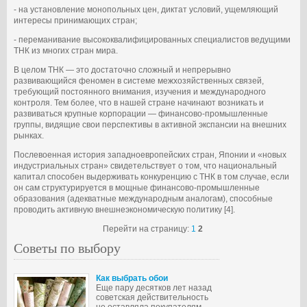
- на установление монопольных цен, диктат условий, ущемляющий
интересы принимающих стран;
- переманивание высококвалифицированных специалистов ведущими
ТНК из многих стран мира.
В целом ТНК — это достаточно сложный и непрерывно
развивающийся феномен в системе межхозяйственных связей,
требующий постоянного внимания, изучения и международного
контроля. Тем более, что в нашей стране начинают возникать и
развиваться крупные корпорации — финансово-промышленные
группы, видящие свои перспективы в активной экспансии на внешних
рынках.
Послевоенная история западноевропейских стран, Японии и «новых
индустриальных стран» свидетельствует о том, что национальный
капитал способен выдерживать конкуренцию с ТНК в том случае, если
он сам структурируется в мощные финансово-промышленные
образования (адекватные международным аналогам), способные
проводить активную внешнеэкономическую политику [4].
Перейти на страницу:
1
2
Советы по выбору
Как выбрать обои
Еще пару десятков лет назад
советская действительность