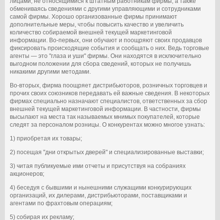
лицами, не относящимися к штатным работникам фирмы, а также
обмениваясь сведениями с другими управляющими и сотрудниками
самой фирмы. Хорошо организованные фирмы принимают
дополнительные меры, чтобы повысить качество и увеличить
количество собираемой внешней текущей маркетинговой
информации. Во-первых, они обучают и поощряют своих продавцов
фиксировать происходящие события и сообщать о них. Ведь торговые
агенты ― это "глаза и уши" фирмы. Они находятся в исключительно
выгодном положении для сбора сведений, которых не получишь
никакими другими методами.
Во-вторых, фирма поощряет дистрибьюторов, розничных торговцев и
прочих своих союзников передавать ей важные сведения. В некоторых
фирмах специально назначают специалистов, ответственных за сбор
внешней текущей маркетинговой информации. В частности, фирмы
высылают на места так называемых мнимых покупателей, которые
следят за персоналом розницы. О конкурентах можно многое узнать:
1) приобретая их товары;
2) посещая "дни открытых дверей" и специализированные выставки;
3) читая публикуемые ими отчеты и присутствуя на собраниях
акционеров;
4) беседуя с бывшими и нынешними служащими конкурирующих
организаций, их дилерами, дистрибьюторами, поставщиками и
агентами по фрахтовым операциям;
5) собирая их рекламу;