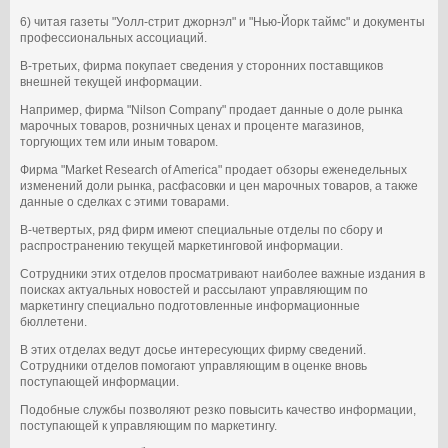
6) читая газеты "Уолл-стрит джорнэл" и "Нью-Йорк таймс" и документы
профессиональных ассоциаций.
В-третьих, фирма покупает сведения у сторонних поставщиков
внешней текущей информации.
Например, фирма "Nilson Company" продает данные о доле рынка
марочных товаров, розничных ценах и проценте магазинов,
торгующих тем или иным товаром.
Фирма "Market Research of America" продает обзоры еженедельных
изменений доли рынка, расфасовки и цен марочных товаров, а также
данные о сделках с этими товарами.
В-четвертых, ряд фирм имеют специальные отделы по сбору и
распространению текущей маркетинговой информации.
Сотрудники этих отделов просматривают наиболее важные издания в
поисках актуальных новостей и рассылают управляющим по
маркетингу специально подготовленные информационные
бюллетени.
В этих отделах ведут досье интересующих фирму сведений.
Сотрудники отделов помогают управляющим в оценке вновь
поступающей информации.
Подобные службы позволяют резко повысить качество информации,
поступающей к управляющим по маркетингу.