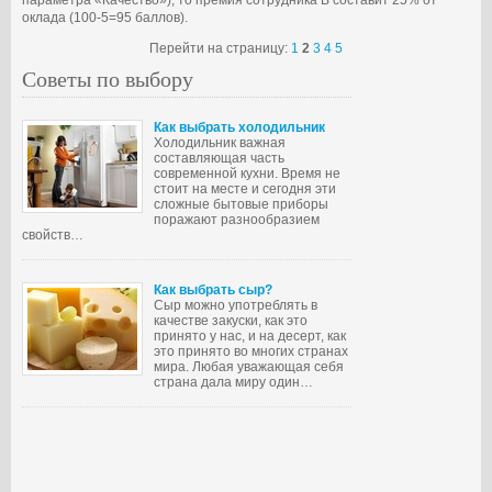
параметра «Качество»), то премия сотрудника В составит 25% от
оклада (100-5=95 баллов).
Перейти на страницу:
1
2
3
4
5
Советы по выбору
Как выбрать холодильник
Холодильник важная
составляющая часть
современной кухни. Время не
стоит на месте и сегодня эти
сложные бытовые приборы
поражают разнообразием
свойств…
Как выбрать сыр?
Сыр можно употреблять в
качестве закуски, как это
принято у нас, и на десерт, как
это принято во многих странах
мира. Любая уважающая себя
страна дала миру один…