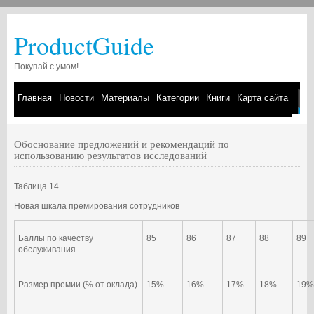
ProductGuide
Покупай с умом!
Главная
Новости
Материалы
Категории
Книги
Карта сайта
Обоснование предложений и рекомендаций по
использованию результатов исследований
Таблица 14
Новая шкала премирования сотрудников
Баллы по качеству
85
86
87
88
89
обслуживания
Размер премии (% от оклада)
15%
16%
17%
18%
19%