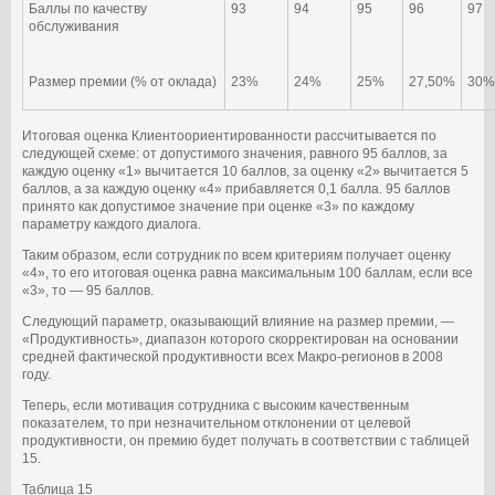
Баллы по качеству
93
94
95
96
97
обслуживания
Размер премии (% от оклада)
23%
24%
25%
27,50%
30%
Итоговая оценка Клиентоориентированности рассчитывается по
следующей схеме: от допустимого значения, равного 95 баллов, за
каждую оценку «1» вычитается 10 баллов, за оценку «2» вычитается 5
баллов, а за каждую оценку «4» прибавляется 0,1 балла. 95 баллов
принято как допустимое значение при оценке «3» по каждому
параметру каждого диалога.
Таким образом, если сотрудник по всем критериям получает оценку
«4», то его итоговая оценка равна максимальным 100 баллам, если все
«3», то — 95 баллов.
Следующий параметр, оказывающий влияние на размер премии, —
«Продуктивность», диапазон которого скорректирован на основании
средней фактической продуктивности всех Макро-регионов в 2008
году.
Теперь, если мотивация сотрудника с высоким качественным
показателем, то при незначительном отклонении от целевой
продуктивности, он премию будет получать в соответствии с таблицей
15.
Таблица 15