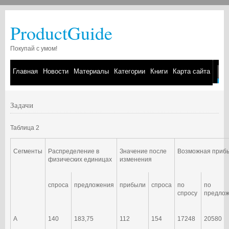
ProductGuide
Покупай с умом!
Главная
Новости
Материалы
Категории
Книги
Карта сайта
Задачи
Таблица 2
Сегменты
Распределение в
Значение после
Возможная приб
физических единицах
изменения
спроса
предложения
прибыли
спроса
по
по
спросу
предло
А
140
183,75
112
154
17248
20580