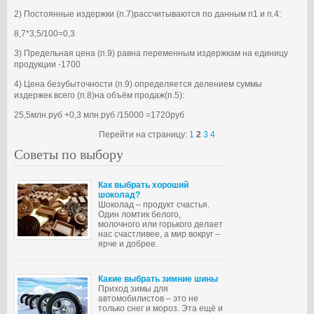
2) Постоянные издержки (п.7)рассчитываются по данным п1 и п.4:
8,7*3,5/100=0,3
3) Предельная цена (п.9) равна переменным издержкам на единицу
продукции -1700
4) Цена безубыточности (п.9) определяется делением суммы
издержек всего (п.8)на объём продаж(п.5):
25,5млн.руб +0,3 млн.руб /15000 =1720руб
Перейти на страницу:
1
2
3
4
Советы по выбору
Как выбрать хороший
шоколад?
Шоколад – продукт счастья.
Один ломтик белого,
молочного или горького делает
нас счастливее, а мир вокруг –
ярче и добрее.
Какие выбрать зимние шины
Приход зимы для
автомобилистов – это не
только снег и мороз. Эта ещё и