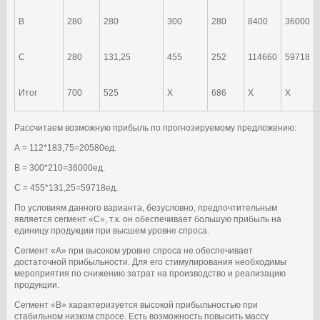
В
280
280
300
280
8400
36000
С
280
131,25
455
252
114660
59718
Итог
700
525
Х
686
X
X
Рассчитаем возможную прибыль по прогнозируемому предложению:
А = 112*183,75=20580ед.
В = 300*210=36000ед.
С = 455*131,25=59718ед.
По условиям данного варианта, безусловно, предпочтительным
является сегмент «С», т.к. он обеспечивает большую прибыль на
единицу продукции при высшем уровне спроса.
Сегмент «А» при высоком уровне спроса не обеспечивает
достаточной прибыльности. Для его стимулирования необходимы
мероприятия по снижению затрат на производство и реализацию
продукции.
Сегмент «В» характеризуется высокой прибыльностью при
стабильном низком спросе. Есть возможность повысить массу