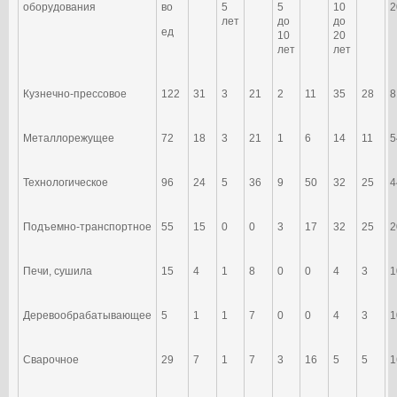
оборудования
во
5
5
10
2
лет
до
до
ед
10
20
лет
лет
Кузнечно-прессовое
122
31
3
21
2
11
35
28
8
Металлорежущее
72
18
3
21
1
6
14
11
5
Технологическое
96
24
5
36
9
50
32
25
4
Подъемно-транспортное
55
15
0
0
3
17
32
25
2
Печи, сушила
15
4
1
8
0
0
4
3
1
Деревообрабатывающее
5
1
1
7
0
0
4
3
1
Сварочное
29
7
1
7
3
16
5
5
1