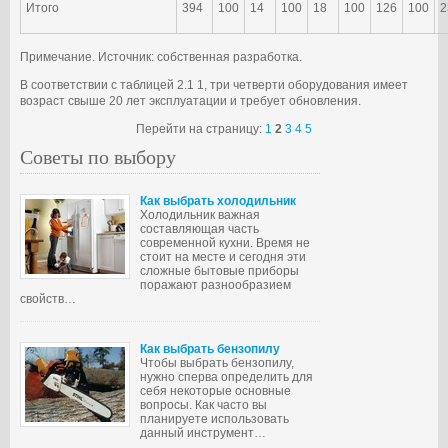
Итого
394
100
14
100
18
100
126
100
2
Примечание. Источник: собственная разработка.
В соответствии с таблицей 2.1 1, три четверти оборудования имеет
возраст свыше 20 лет эксплуатации и требует обновления.
Перейти на страницу:
1
2
3
4
5
Советы по выбору
Как выбрать холодильник
Холодильник важная
составляющая часть
современной кухни. Время не
стоит на месте и сегодня эти
сложные бытовые приборы
поражают разнообразием
свойств…
Как выбрать бензопилу
Чтобы выбрать бензопилу,
нужно сперва определить для
себя некоторые основные
вопросы. Как часто вы
планируете использовать
данный инструмент…