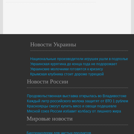
Новости Украины
Национальные производители игрушек ушли в подполье
Украинская курятина до конца года не подорожает
Украинские молочники готовятся к кризису
Крымская клубника стоит дороже турецкой
Новости России
Продовольственная выставка открылась во Владивостоке
Каждый литр российского молока защитят от ВТО 1 рублем
Красноярцы смогут купить мясо и овощи подешевле
Мясной союз России избавит колбасу от лишнего жира
Мировые новости
Биотехнологии для чистых продуктов