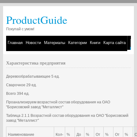
ProductGuide
Покупай с умом!
Главная
Новости
Материалы
Категории
Книги
Карта сайта
Характеристика предприятия
Деревообрабатывающее 5 ед.
Сварочное 29 ед.
Всего 394 ед.
Проанализируем возрастной состав оборудования на ОАО
"Борисовский завод "Металлист"
Таблица 2.1.1 Возрастной состав оборудования на ОАО "Борисовский
завод "Металлист"
Наименование
Кол-
%
До
%
От
%
От
%