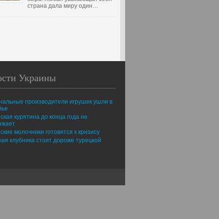
страна дала миру один…
ости Украины
нальные производители игрушек ушли в
лье
ская курятина до конца года не
ожает
ские молочники готовятся к кризису
ая клубника стоит дороже турецкой