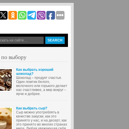
 по выбору
Как выбрать хороший
шоколад?
Шоколад – продукт счастья.
Один ломтик белого,
молочного или горького делает
нас счастливее, а мир вокруг –
ярче и добрее.
Как выбрать сыр?
Сыр можно употреблять в
качестве закуски, как это
принято у нас, и на десерт, как
это принято во многих странах
мира. Любая уважающая себя