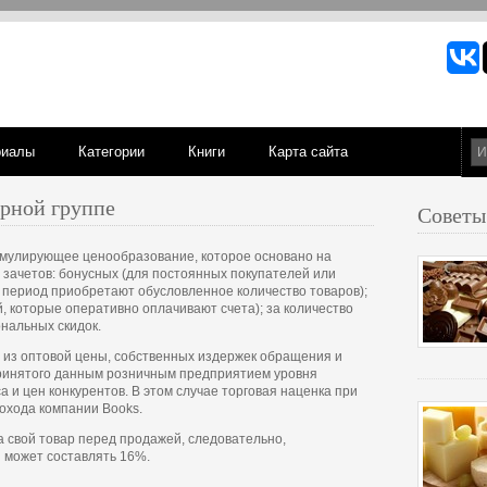
риалы
Категории
Книги
Карта сайта
арной группе
Советы
имулирующее ценообразование, которое основано на
 зачетов: бонусных (для постоянных покупателей или
 период приобретают обусловленное количество товаров);
, которые оперативно оплачивают счета); за количество
нальных скидок.
 из оптовой цены, собственных издержек обращения и
принятого данным розничным предприятием уровня
а и цен конкурентов. В этом случае торговая наценка при
дохода компании Books.
а свой товар перед продажей, следовательно,
 может составлять 16%.