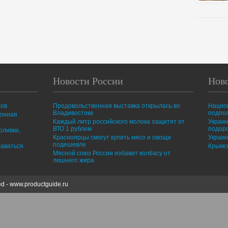
Новости России
Нов
тов
Продовольственная выставка открылась во
Нацио
Владивостоке
подпо
ионная
Каждый литр российского молока защитят от
Украин
ВТО 1 рублем
подор
оливки,
Красноярцы смогут купить мясо и овощи
Украин
подешевле
таваться
Крымск
Мясной союз России избавит колбасу от
лишнего жира
ed -
www.productguide.ru