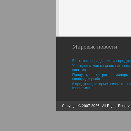
Мировые новости
Биотехнологии для чистых продук
У шведов самая социальная пенс
система
Продукты против рака: помидоры, 
виноград и рыба
8 продуктов, которые помогают ос
красивыми
Copyright © 2007-2026 - All Rights Reserv