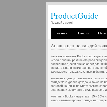
ProductGuide
Покупай с умом!
Главная
Новости
Мате
Анализ цен по каждой тов
Книжная компания Books использует ст
использовании различного рода скидок и
посредников, если они за определенный
за платеж наличными (для потребителей
закупаемого товара; сезонных и функцио
Розничная цена устанавливается исходя
ожидаемого уровня дохода, а также из 
торговой наценки, покупательского спрос
реализации выступает в виде валового 
Компания Books накручивает 15 – 20% н
максимальный процент скидки на товары