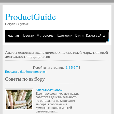
ProductGuide
Покупай с умом!
Главная
Новости
Материалы
Категории
Книги
Карта сайта
Анализ основных экономических показателей маркетинговой
деятельности предприятия
Перейти на страницу:
3
4
5
6
7
8
Беседка с барбекю под ключ
Советы по выбору
Как выбрать обои
Еще пару десятков лет назад
советская действительность
не оставляла покупателям
выбора: классические
бумажные обои в мелкий
цветочек или…