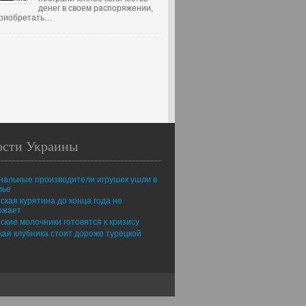
денег в своем распоряжении,
 приобретать…
ости Украины
нальные производители игрушек ушли в
лье
ская курятина до конца года не
ожает
ские молочники готовятся к кризису
ая клубника стоит дороже турецкой