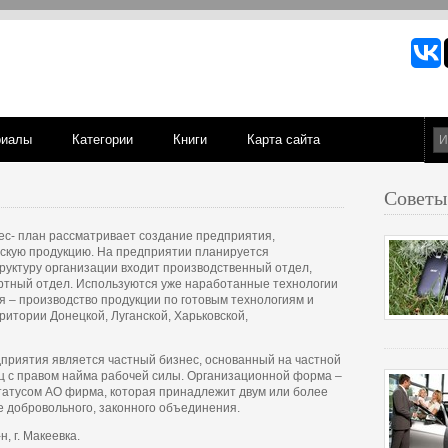
риалы
Категории
Книги
Карта сайта
Советы
ес- план рассматривает создание предприятия,
скую продукцию. На предприятии планируется
труктуру организации входит производственный отдел,
ртный отдел. Используются уже наработанные технологии
я – производство продукции по готовым технологиям и
итории Донецкой, Луганской, Харьковской,
риятия является частный бизнес, основанный на частной
иц с правом найма рабочей силы. Организационной форма –
татусом АО фирма, которая принадлежит двум или более
е добровольного, законного объединения.
, г. Макеевка.