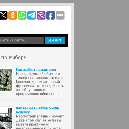
 по выбору
Как выбрать смартфон
Иногда, функций обычного
телефона становиться мало.
Конечно, дополнительный
функционал можно добавить
за счёт установки
программного обеспечения.
Как выбрать автомобиль
новичку
Рассмотрим главный момент.
Даже в том случае, если вы
имеете практически
неограниченное количество