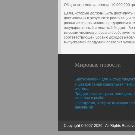
Общая стоимость проекта: 10 000 000 гр
Цели, которые должны быть достигнуты 
достигаемых в результате реализации п
развитие сферы малого предпринимател
государственный и местный бюджет. Во-в
высоким уровнем спроса способствует н
соответствующей уровню доходов населе
выпускаемой продукции позволит улучш
Мировые новости
Биотехнологии для чистых продук
У шведов самая социальная пенс
система
Продукты против рака: помидоры, 
виноград и рыба
8 продуктов, которые помогают ос
красивыми
Copyright © 2007-2026 - All Rights Reserv