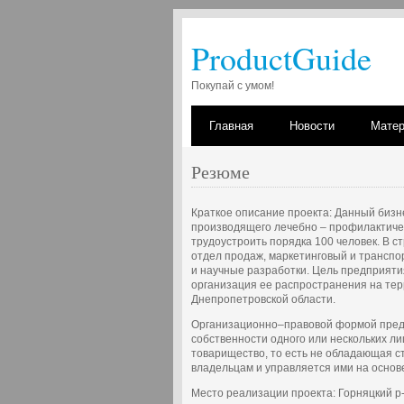
ProductGuide
Покупай с умом!
Главная
Новости
Мате
Резюме
Краткое описание проекта: Данный бизн
производящего лечебно – профилактиче
трудоустроить порядка 100 человек. В с
отдел продаж, маркетинговый и транспо
и научные разработки. Цель предприяти
организация ее распространения на терр
Днепропетровской области.
Организационно–правовой формой предп
собственности одного или нескольких л
товарищество, то есть не обладающая с
владельцам и управляется ими на основ
Место реализации проекта: Горняцкий р-н