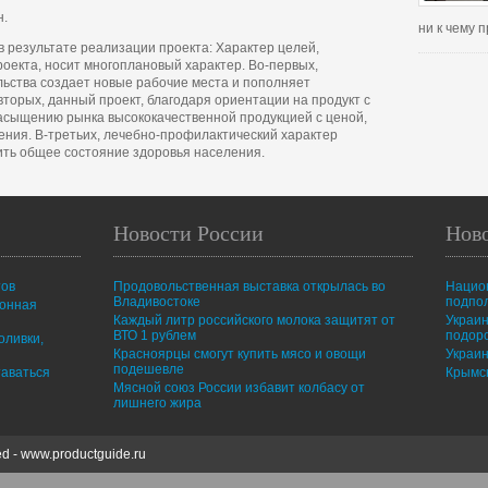
н.
ни к чему
в результате реализации проекта: Характер целей,
роекта, носит многоплановый характер. Во-первых,
ьства создает новые рабочие места и пополняет
торых, данный проект, благодаря ориентации на продукт с
асыщению рынка высококачественной продукцией с ценой,
ния. В-третьих, лечебно-профилактический характер
ить общее состояние здоровья населения.
Новости России
Нов
тов
Продовольственная выставка открылась во
Нацио
Владивостоке
подпо
ионная
Каждый литр российского молока защитят от
Украин
ВТО 1 рублем
подор
оливки,
Красноярцы смогут купить мясо и овощи
Украин
подешевле
таваться
Крымск
Мясной союз России избавит колбасу от
лишнего жира
ed -
www.productguide.ru