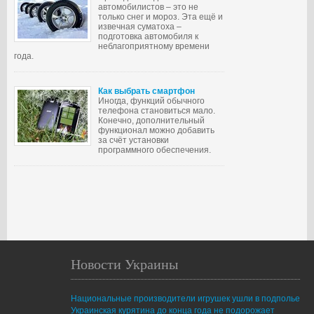
автомобилистов – это не
только снег и мороз. Эта ещё и
извечная суматоха –
подготовка автомобиля к
неблагоприятному времени
года.
Как выбрать смартфон
Иногда, функций обычного
телефона становиться мало.
Конечно, дополнительный
функционал можно добавить
за счёт установки
программного обеспечения.
Новости Украины
Национальные производители игрушек ушли в подполье
Украинская курятина до конца года не подорожает