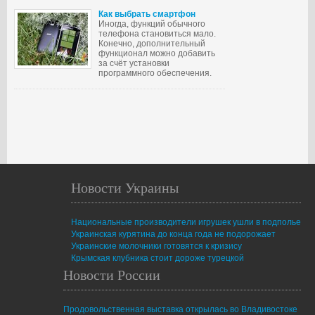
Как выбрать смартфон
Иногда, функций обычного
телефона становиться мало.
Конечно, дополнительный
функционал можно добавить
за счёт установки
программного обеспечения.
Новости Украины
Национальные производители игрушек ушли в подполье
Украинская курятина до конца года не подорожает
Украинские молочники готовятся к кризису
Крымская клубника стоит дороже турецкой
Новости России
Продовольственная выставка открылась во Владивостоке