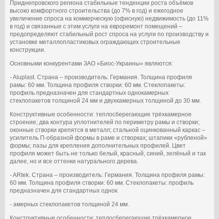
Приднепровского региона стабильные тенденции роста объёмов
высоко комфортного строительства (до 7% в год) и ежегодное
увеличение спроса на коммерческую (офисную) недвижимость (до 11%
в год) и связанные с этим услуги на евроремонт помещений –
предопределяют стабильный рост спроса на услуги по производству и
установке металлопластиковых ограждающих строительные
конструкции.
Основными конкурентами ЗАО «Биос-Украины» являются:
- Aluplast. Страна – производитель: Германия. Толщина профиля
рамы: 60 мм. Толщина профиля створки: 60 мм. Стеклопакеты:
профиль предназначен для стандартных однокамерных
стеклопакетов толщиной 24 мм и двухкамерных толщиной до 30 мм.
Конструктивные особенности: теплосберегающие трёхкамерное
строение; два контура уплотнителей по периметру рамы и створки;
оконные створки крепятся в металл; стальной оцинкованный каркас –
усилитель П-образной формы в раме и створках; штапики «рубленой»
формы; пазы для крепления дополнительных профилей. Цвет
профиля может быть не только белый, красный, синий, зелёный и так
далее, но и все оттенки натурального дерева.
- ARtek. Страна – производитель: Германия. Толщина профиля рамы:
60 мм. Толщина профиля створки: 60 мм. Стеклопакеты: профиль
предназначен для стандартных однок
- амерных стеклопакетов толщиной 24 мм.
Конструктивные особенности: теплосберегающие трёхкамерное