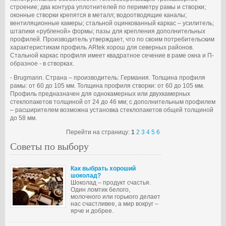
строение; два контура уплотнителей по периметру рамы и створки;
оконные створки крепятся в металл; водоотводящие каналы;
вентиляционные камеры; стальной оцинкованный каркас – усилитель;
штапики «рубленой» формы; пазы для крепления дополнительных
профилей. Производитель утверждает, что по своим потребительским
характеристикам профиль ARtek хорош для северных районов.
Стальной каркас профиля имеет квадратное сечение в раме окна и П-
образное - в створках.
- Brugmann. Страна – производитель: Германия. Толщина профиля
рамы: от 60 до 105 мм. Толщина профиля створки: от 60 до 105 мм.
Профиль предназначен для однокамерных или двухкамерных
стеклопакетов толщиной от 24 до 46 мм; с дополнительным профилем
– расширителем возможна установка стеклопакетов общей толщиной
до 58 мм.
Перейти на страницу:
1
2
3
4
5
6
Советы по выбору
Как выбрать хороший
шоколад?
Шоколад – продукт счастья.
Один ломтик белого,
молочного или горького делает
нас счастливее, а мир вокруг –
ярче и добрее.