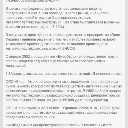
«Железобетонных конструкций».
В связи с необходимостью ввести простаивающие цехи на
предприятии в 2001г. был проведён анализ рынка, и наиболее
привлекательной отраслью была признана отрасль
металлопластиковых конструкций. Эта отрасль отличается высокими
темпами роста (ежегодно на7-13%).
В результате проведённого анализа руководство предприятия «Биос-
Украина» приняла решение о том, что наиболее привлекательной
технологией производства является технология производства
металлопластиковых конструкций SHUCO.
С апреля 2002 г. предприятие «Биос-Украина» осуществляет услуги
по производству под заказ и установке металлопластиковых
конструкций.
1.1Анализ рынка металлопластиковых конструкций г.Днепропетровска
ООО «Биос – Украина» реализует свою продукцию на региональном
рынке, ёмкость которого позволяет осуществить интервенцию с целью
закрепления на управляемом сегменте рынка. В 2002 г. объём продаж
металлопластиковых ограждающих конструкций в г. Днепропетровске
составил около 12 млрд.грн (около 65.000 у.д.е. продукции/год).
Объём производства ЗАО «Биос – Украина» 22584 м. кв. В 2002г доля
рынка металлопластиковых ограждающих конструкций занимаемая
предприятием составила 12%.
Наблюдаемые в Днепропетровской области и в масштабах всего