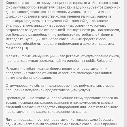
Хорошо отлаженные коммуникационные (прямые и обратные) связи
фирмы-товаропроизводителя (равно как и других субъектов рыночной
деятельности) являются непременным условием ее нормального
функционирования в качестве хозяйственной единицы, одной из
решающих предпосылок ее успешной рыночной деятельности.
Значимость коммуникации в современных условиях устойчиво
возрастает вследствие все большей насыщенности рынков товарами,
все большего разнообразия потребностей потребителей, форм и
методов конкуренции, все более совершенных средств сбора,
хранения, обработки, передачи информации и целого ряда других
факторов.[13]
Маркетинговые коммуникации — это реклама, стимулирование сбыта,
пропаганда, личная продажа, паблик-рилейшнз ( public Relations).
Реклама — любая платная форма неличного представления и
продвижения товаров от имени известного спонсора с указанием
источника финансирования.
Стимулирование сбыта — кратковременные побудительные меры
поощрения покупок или продаж товара (или услуги).
Пропаганда — неличное и неоплаченное стимулирование спроса на
товары посредством распространения о них коммерчески важных
сведений в печатных средствах информации или благожелательного
представления по радио, телевидению, со сцены.
Личная продажа — устное представление товара в ходе беседы с
одним или несколькими покупателями с целью совершения продажи.