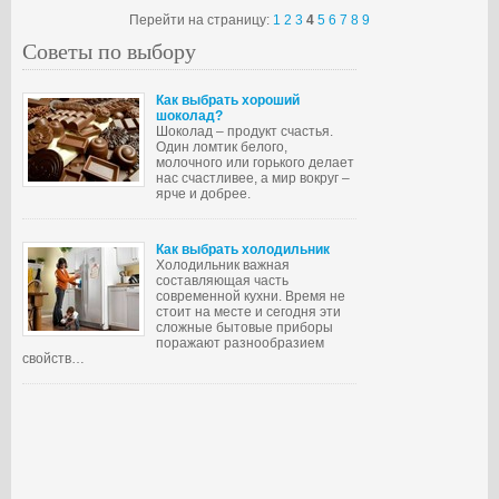
Перейти на страницу:
1
2
3
4
5
6
7
8
9
Советы по выбору
Как выбрать хороший
шоколад?
Шоколад – продукт счастья.
Один ломтик белого,
молочного или горького делает
нас счастливее, а мир вокруг –
ярче и добрее.
Как выбрать холодильник
Холодильник важная
составляющая часть
современной кухни. Время не
стоит на месте и сегодня эти
сложные бытовые приборы
поражают разнообразием
свойств…