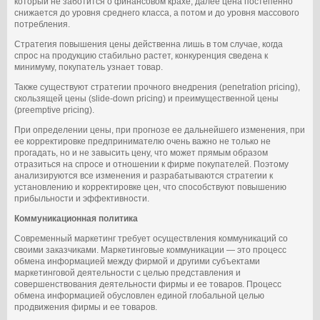
который не заботится о финансовом крахе, далее цена постепенно
снижается до уровня среднего класса, а потом и до уровня массового
потребления.
Стратегия повышения цены действенна лишь в том случае, когда
спрос на продукцию стабильно растет, конкуренция сведена к
минимуму, покупатель узнает товар.
Также существуют стратегии прочного внедрения (penetration pricing),
скользящей цены (slide-down pricing) и преимущественной цены
(preemptive pricing).
При определении цены, при прогнозе ее дальнейшего изменения, при
ее корректировке предпринимателю очень важно не только не
прогадать, но и не завысить цену, что может прямым образом
отразиться на спросе и отношении к фирме покупателей. Поэтому
анализируются все изменения и разрабатываются стратегии к
установлению и корректировке цен, что способствуют повышению
прибыльности и эффективности.
Коммуникационная политика
Современный маркетинг требует осуществления коммуникаций со
своими заказчиками. Маркетинговые коммуникации — это процесс
обмена информацией между фирмой и другими субъектами
маркетинговой деятельности с целью представления и
совершенствования деятельности фирмы и ее товаров. Процесс
обмена информацией обусловлен единой глобальной целью
продвижения фирмы и ее товаров.