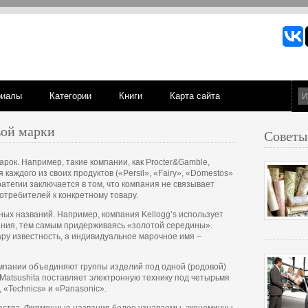
риалы
Категории
Книги
Карта сайта
вой марки
Советы
рок. Например, такие компании, как Procter&Gamble,
 каждого из своих продуктов («Persil», «Fairy», «Domestos»
ратегии заключается в том, что компания не связывает
требителей к конкретному товару.
ых названий. Например, компания Kellogg’s использует
ния, тем самым придерживаясь «золотой середины».
ру известность, а индивидуальное марочное имя –
омпании объединяют группы изделий под одной (родовой)
Matsushita поставляет электронную технику под четырьмя
 «Technics» и «Panasonic».