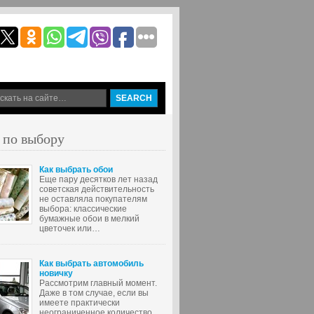
 по выбору
Как выбрать обои
Еще пару десятков лет назад
советская действительность
не оставляла покупателям
выбора: классические
бумажные обои в мелкий
цветочек или…
Как выбрать автомобиль
новичку
Рассмотрим главный момент.
Даже в том случае, если вы
имеете практически
неограниченное количество