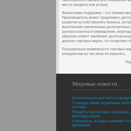
своеобразного рычага для повышения к
места продукта или услуги).
Финансовая поддержка – это прямое мо
Производитель может предложить дист
развития их собственного бизнеса, кото
выполнения заключенных долгосрочных к
распространена в пивоварении, нефте
образом, клиент заключает долгосрочный
дорогих торговых марок, что позволяет 
Расширенные возможности торговых марок
конкурентам не так легко их перенять.
Пер
Мировые новости
Биотехнологии для чистых продук
У шведов самая социальная пенс
система
Продукты против рака: помидоры, 
виноград и рыба
8 продуктов, которые помогают ос
красивыми