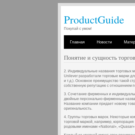
ProductGuide
Покупай с умом!
Главная
Новости
Мате
Понятие и сущность торго
2. Индивидуальные названия торговых ма
Unilever разработали торговые марки для
и т.д.). Основное преимущество такой ст
собственную репутацию с отношением по
3. Сочетание фирменных и индивидуальн
двойные персонально-фирменные назва
Название компании придает новому това
оригинальность.
4. Группы торговых марок. Некоторые к
торговой маркой, например, корпорация 
родовыми именами «National», «Quasar»,