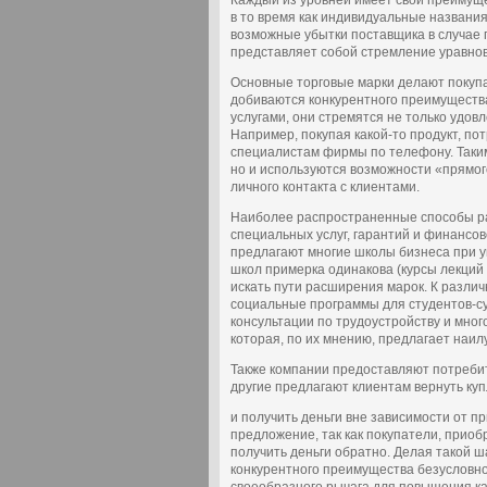
Каждый из уровней имеет свои преимущ
в то время как индивидуальные названи
возможные убытки поставщика в случае 
представляет собой стремление уравнов
Основные торговые марки делают поку
добиваются конкурентного преимущества
услугами, они стремятся не только удов
Например, покупая какой-то продукт, п
специалистам фирмы по телефону. Таким
но и используются возможности «прямог
личного контакта с клиентами.
Наиболее распространенные способы р
специальных услуг, гарантий и финансов
предлагают многие школы бизнеса при ун
школ примерка одинакова (курсы лекций
искать пути расширения марок. К разл
социальные программы для студентов-су
консультации по трудоустройству и мног
которая, по их мнению, предлагает наил
Также компании предоставляют потребит
другие предлагают клиентам вернуть ку
и получить деньги вне зависимости от п
предложение, так как покупатели, приобр
получить деньги обратно. Делая такой ш
конкурентного преимущества безусловно