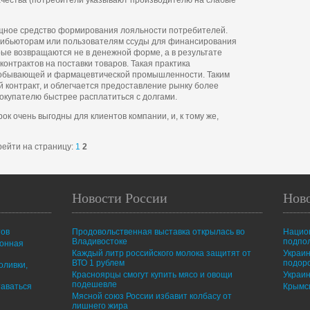
ачества (потребители указывают производителю на слабые
щное средство формирования лояльности потребителей.
рибьюторам или пользователям ссуды для финансирования
рые возвращаются не в денежной форме, а в результате
онтрактов на поставки товаров. Такая практика
добывающей и фармацевтической промышленности. Таким
 контракт, и облегчается предоставление рынку более
покупателю быстрее расплатиться с долгами.
 очень выгодны для клиентов компании, и, к тому же,
ейти на страницу:
1
2
Новости России
Нов
тов
Продовольственная выставка открылась во
Нацио
Владивостоке
подпо
ионная
Каждый литр российского молока защитят от
Украин
ВТО 1 рублем
подор
оливки,
Красноярцы смогут купить мясо и овощи
Украин
подешевле
таваться
Крымск
Мясной союз России избавит колбасу от
лишнего жира