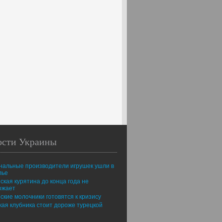
ости Украины
нальные производители игрушек ушли в
лье
ская курятина до конца года не
ожает
ские молочники готовятся к кризису
ая клубника стоит дороже турецкой