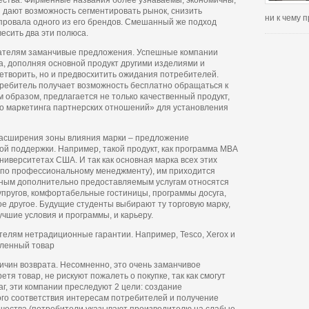
ества. Фирменные названия более узнаваемы, экономичны,
я дают возможность сегментировать рынок, снизить
ни к чему
провала одного из его брендов. Смешанный же подход
есить два эти полюса.
пателям заманчивые предложения. Успешные компании
, дополняя основной продукт другими изделиями и
летворить, но и предвосхитить ожидания потребителей.
отребитель получает возможность бесплатно обращаться к
 образом, предлагается не только качественный продукт,
о маркетинга партнерских отношений» для установления
асширения зоны влияния марки – предложение
ой поддержки. Например, такой продукт, как программа MBA
иверситетах США. И так как основная марка всех этих
 по профессиональному менеджменту), им приходится
ичным дополнительно предоставляемым услугам относятся
пругов, комфортабельные гостиницы, программы досуга,
ое другое. Будущие студенты выбирают ту торговую марку,
учшие условия и программы, и карьеру.
елям нетрадиционные гарантии. Например, Tesco, Xerox и
пленный товар
ричин возврата. Несомненно, это очень заманчивое
етя товар, не рискуют пожалеть о покупке, так как смогут
аг, эти компании преследуют 2 цели: создание
го соответствия интересам потребителей и получение