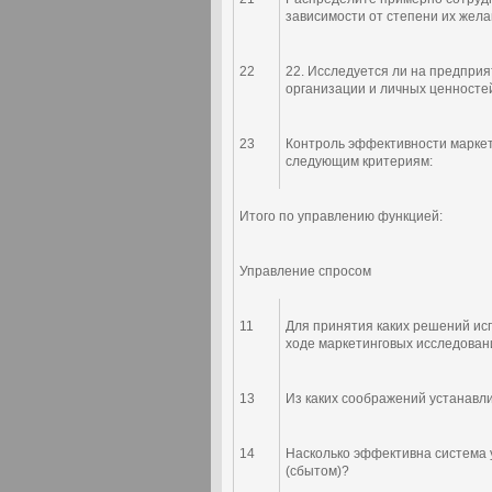
зависимости от степени их жела
22
22. Исследуется ли на предпри
организации и личных ценносте
23
Контроль эффективности маркет
следующим критериям:
Итого по управлению функцией:
Управление спросом
11
Для принятия каких решений ис
ходе маркетинговых исследован
13
Из каких соображений устанавл
14
Насколько эффективна система
(сбытом)?