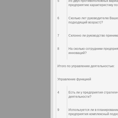
5
Из двух противоположных вари
предприятию характеристику по
6
Сколько лет руководителю Ваше
подходящий возраст)?
7
Склонно ли руководство прини
8
На сколько сотрудники предприя
инноваций?
Итого по управлению деятельностью:
Управление функцией
4
Есть ли у предприятия стратеги
деятельности?
9
Используется ли в планировани
предприятия комплексный подх