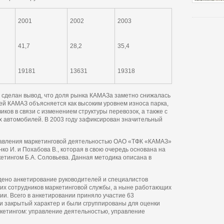
2001
2002
2003
41,7
28,2
35,4
19181
13631
19318
ом сделан вывод, что доля рынка КАМАЗа заметно снижалась
ей КАМАЗ объясняется как высоким уровнем износа парка,
иков в связи с изменением структуры перевозок, а также с
 автомобилей. В 2003 году зафиксирован значительный
равления маркетинговой деятельностью ОАО «ТФК «КАМАЗ»
о И. и Похабова В., которая в свою очередь основана на
етингом Б.А. Соловьева. Данная методика описана в
ено анкетирование руководителей и специалистов
их сотрудников маркетинговой службы, а ныне работающих
ии. Всего в анкетировании приняло участие 63
и закрытый характер и были сгруппированы для оценки
ркетингом: управление деятельностью, управление