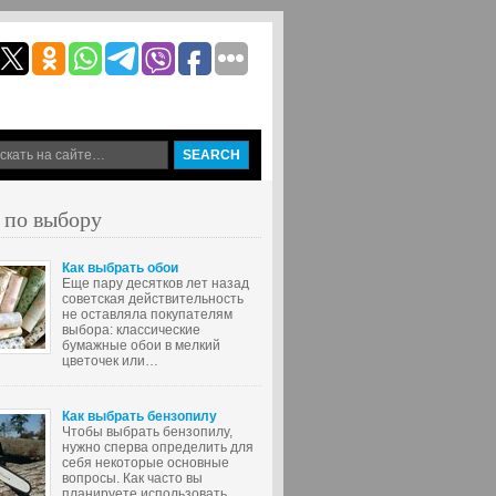
 по выбору
Как выбрать обои
Еще пару десятков лет назад
советская действительность
не оставляла покупателям
выбора: классические
бумажные обои в мелкий
цветочек или…
Как выбрать бензопилу
Чтобы выбрать бензопилу,
нужно сперва определить для
себя некоторые основные
вопросы. Как часто вы
планируете использовать