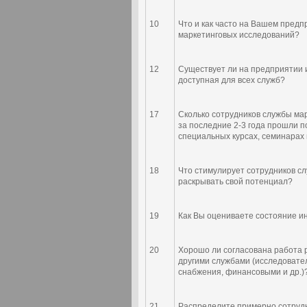
10
Что и как часто на Вашем пред
маркетинговых исследований?
12
Существует ли на предприятии
доступная для всех служб?
17
Сколько сотрудников службы ма
за последние 2-3 года прошли 
специальных курсах, семинарах
18
Что стимулирует сотрудников с
раскрывать свой потенциал?
19
Как Вы оцениваете состояние и
20
Хорошо ли согласована работа 
другими службами (исследовате
снабжения, финансовыми и др.)
21
Распределите примерно сотрудн