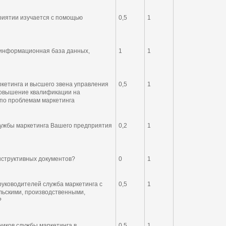
приятии изучается с помощью
0,5
1
 информационная база данных,
1
1
ркетинга и высшего звена управления
0,5
1
повышение квалификации на
 по проблемам маркетинга
лужбы маркетинга Вашего предприятия
0,2
1
нструктивных документов?
0
1
руководителей служба маркетинга с
0,5
1
льскими, производственными,
?
иков службы маркетинга в
0,5
1