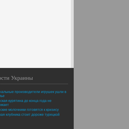
ости Украины
нальные производители игрушек ушли в
лье
ская курятина до конца года не
ожает
ские молочники готовятся к кризису
ая клубника стоит дороже турецкой