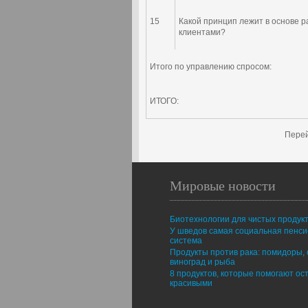
15
Какой принцип лежит в основе р
клиентами?
Итого по управлению спросом:
ИТОГО:
Перей
Мировые новости
Биотехнологии для чистых продук
У шведов самая социальная пенс
система
Продукты против рака: помидоры, 
виноград и рыба
8 продуктов, которые помогают ос
красивыми