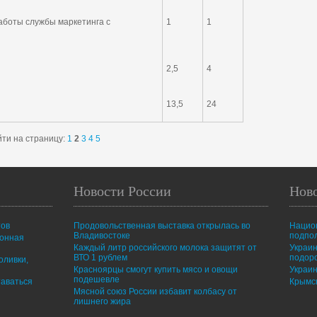
аботы службы маркетинга с
1
1
2,5
4
13,5
24
ти на страницу:
1
2
3
4
5
Новости России
Нов
тов
Продовольственная выставка открылась во
Нацио
Владивостоке
подпо
ионная
Каждый литр российского молока защитят от
Украин
ВТО 1 рублем
подор
оливки,
Красноярцы смогут купить мясо и овощи
Украин
подешевле
таваться
Крымск
Мясной союз России избавит колбасу от
лишнего жира