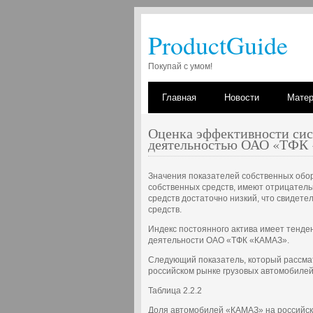
ProductGuide
Покупай с умом!
Главная
Новости
Мате
Оценка эффективности сис
деятельностью ОАО «ТФ
Значения показателей собственных обо
собственных средств, имеют отрицател
средств достаточно низкий, что свидет
средств.
Индекс постоянного актива имеет тенде
деятельности ОАО «ТФК «КАМАЗ».
Следующий показатель, который рассма
российском рынке грузовых автомобилей (с
Таблица 2.2.2
Доля автомобилей «КАМАЗ» на российско