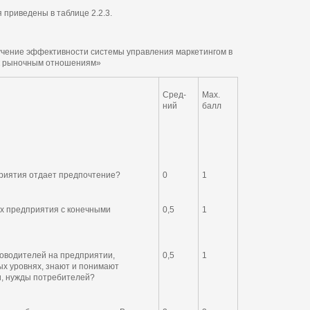
 приведены в таблице 2.2.3.
учение эффективности системы управления маркетингом в
к рыночным отношениям»
Сред-
Мах.
ний
балл
риятия отдает предпочтение?
0
1
х предприятия с конечными
0,5
1
ководителей на предприятии,
0,5
1
х уровнях, знают и понимают
и, нужды потребителей?