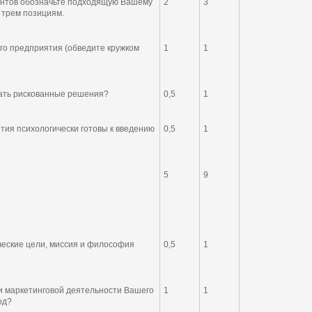
антов обозначьте подходящую Вашему
2
3
 трем позициям.
го предприятия (обведите кружком
1
1
мать рискованные решения?
0,5
1
тия психологически готовы к введению
0,5
1
5
9
ческие цели, миссия и философия
0,5
1
и маркетинговой деятельности Вашего
1
1
од?