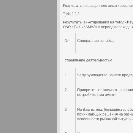
Результаты проведенного анкетирования
Табл.2.2.3
Результаты анкетирования на тему: «Из
ОАО «ТФК «КАМАЗ» в период перехода 
№
Содержание вопроса
Управление деятельностью
1
Чему руководство Вашего предп
2
Приоритет во взаимоотношения
потребителями имеют:
3
На Ваш взгляд, большинство ру
принимающих решения на разны
особенности рыночной ситуаци