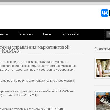
риалы
Категории
Книги
Карта сайта
темы управления маркетинговой
Советы
К «КАМАЗ»
ротных средств, отражающих абсолютную часть
ьное значение и коэффициент автономии собственных
ельствует о недостаточности собственных оборотных
нцию роста в результате положительного результата
тривается автором - доля автомобилей «КАМАЗ» на
м. Табл.2.2.2 и Рис.2.2.1).
м рынке грузовых автомобилей 2000-2004гг.