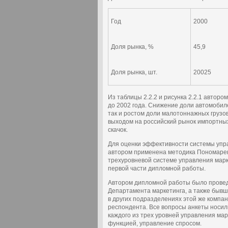
Год
2000
Доля рынка, %
45,9
Доля рынка, шт.
20025
Из таблицы 2.2.2 и рисунка 2.2.1 автор
до 2002 года. Снижение доли автомобил
так и ростом доли малотоннажных грузов
выходом на российский рынок импортных
скачок.
Для оценки эффективности системы уп
автором применена методика Пономаренк
трехуровневой системе управления марк
первой части дипломной работы.
Автором дипломной работы было провед
Департамента маркетинга, а также бывш
в других подразделениях этой же компан
респондента. Все вопросы анкеты носил
каждого из трех уровней управления ма
функцией, управление спросом.