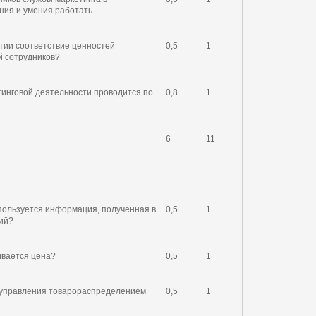
ния и умения работать.
ятии соответствие ценностей
0,5
1
й сотрудников?
инговой деятельности проводится по
0,8
1
6
11
пользуется информация, полученная в
0,5
1
ий?
ивается цена?
0,5
1
 управления товарораспределением
0,5
1