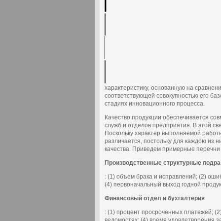
характеристику, основанную на сравнени
соответствующей совокупностью его баз
стадиях инновационного процесса.
Качество продукции обеспечивается сов
служб и отделов предприятия. В этой св
Поскольку характер выполняемой работ
различается, постольку для каждою из 
качества. Приведем примерные перечни 
Производственные структурные подр
: (1) объем брака и исправлений; (2) ош
(4) первоначальный выход годной проду
Финансовый отдел и бухгалтерия
: (1) процент просроченных платежей; (
ведомостях; (4) время удовлетворения з