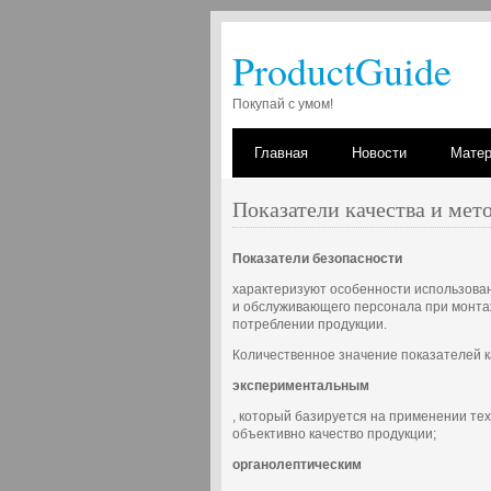
ProductGuide
Покупай с умом!
Главная
Новости
Мате
Показатели качества и мет
Показатели безопасности
характеризуют особенности использован
и обслуживающего персонала при монтаж
потреблении продукции.
Количественное значение показателей к
экспериментальным
, который базируется на применении те
объективно качество продукции;
органолептическим