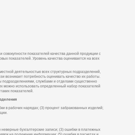
и совокупности показателей качества данной продукции с
овых показателей. Уровень качества оценивается на всех
местной деятельностью всех структурных подразделений,
язи возникает потребность оценивать качество их работы.
ы подразделениями, службами и отделами существенно
них можно использовать определенный набор показателей
таких показателей.
азделения
ибки в рабочих нарядах; (3) процент забракованных изделий;
кции.
2) неверные бухгалтерские записи; (3) ошибки в платежных
аявок на получение информации; (5) ошибки в расчетах и