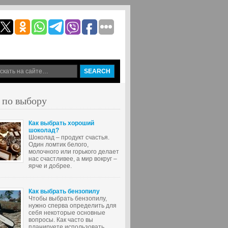
 по выбору
Как выбрать хороший
шоколад?
Шоколад – продукт счастья.
Один ломтик белого,
молочного или горького делает
нас счастливее, а мир вокруг –
ярче и добрее.
Как выбрать бензопилу
Чтобы выбрать бензопилу,
нужно сперва определить для
себя некоторые основные
вопросы. Как часто вы
планируете использовать