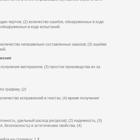
 один чертеж; (2) количество ошибок, обнаруженных в ходе
, обнаруженных в ходе испытаний.
) количество неправильно составленных заказов; (3) ошибки
ией.
бжения
а получения материалов; (3) простои производства из-за
по графику; (2)
количество исправлений в текстах; (4) время получения
точность, удельный расход ресурсов); (2) надежность; (3)
, безопасность) и эстетические свойства; (4)
ейти на страницу:
1
2