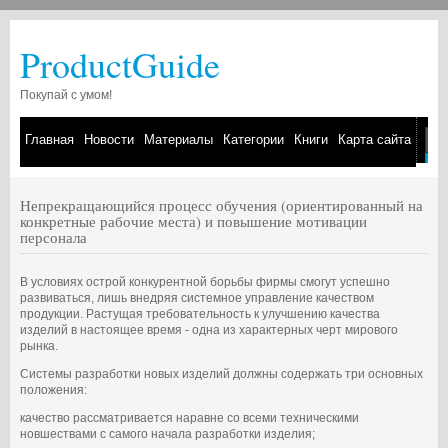
ProductGuide
Покупай с умом!
Главная
Новости
Материалы
Категории
Книги
Карта сайта
Непрекращающийся процесс обучения (ориентированный на
конкретные рабочие места) и повышение мотивации
персонала
В условиях острой конкурентной борьбы фирмы смогут успешно
развиваться, лишь внедряя системное управление качеством
продукции. Растущая требовательность к улучшению качества
изделий в настоящее время - одна из характерных черт мирового
рынка.
Системы разработки новых изделий должны содержать три основных
положения:
качество рассматривается наравне со всеми техническими
новшествами с самого начала разработки изделия;