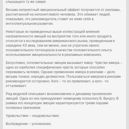
слышащего ту же самую
Весьма неприятный эмоциональный эффект получается от рекламы,
рассчитанной на непонятливого человека. Это обижает людей,
показывая, что рекламодатель ставит их ниже себя в
интеллектуальном развитии.
Некоторые из приведенных выше иллюстраций влияния
направленности эмоций на восприятие того или иного продукта
относится к исследованиям американского рынка, проведенным в
середине ХХ века, тем не менее, они не утратили своего
познавательного потенциала в качестве положительного опыта
использования эмоциональности в рекламных компаниях.
Безусловно, положительные эмоции вызывает юмор. Чувство юмора –
одно из наиболее специфических чувств, которые способен
переживать человек. Однако применение юмора в рекламе – дело
весьма тонкое, нередко деликатное. Пользоваться юмором в рекламе
рекомендуется осторожно. Кого – то он привлекает, а кого- -то
отталкивает.
Ряд моделей описывает возникновение и динамику проявления
эмоций. Одна из них принадлежит немецкому психологу В. Вундту. В
рамках его концепции эмоции характеризуются тремя парами
полярных признаков:
Удовольствие – неудовольствие;
Возбуждение – успокоение;