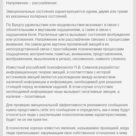
Напряжение – расслабление.
Эмоциональные состояния характеризуются одним, двумя или тремя
из указанных полярных состояний.
По Вундту удовольствие или неудовольствие возникает в связи с
обонятельными и вкусовыми ощущениями, а также в связи с
ощущением боли. Различные цвета вызывают состояния возбуждения
или успокоения. Напряжение или расслабление связано с процессами
внимания. На самом деле картина проявлений эмоций в их
непосредственной связи с простейшими психическими процессами
(ощущением, восприятием, памятью, вниманием, представлением,
воображением, мышлением и речью), несомненно, намного сложнее.
Известный российский психофизиолог П.В. Симонов разработал
информационную теорию эмоций, в соответствии с которой
источником эмоций является расхождение между количеством
наличной информации и информации, необходимой для решения
стоящей перед человеком задачей. В этом случае отсутствие
необходимой информации чаще вызывает негативные эмоции, а
наличие – позитивные.
Для проверки эмоциональной эффективности рекламного сообщения
нужно представить себе это сообщение и определить, как к нему будут
относиться люди с различными психологическими характеристиками,
будет ли он им приятен.
В психологии хорошо известно явление, называемое проекцией, когда
люди приписывают окружающим свое собственное отношение к чему