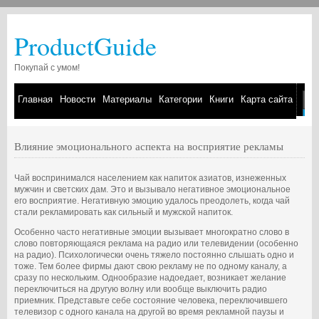
ProductGuide
Покупай с умом!
Главная
Новости
Материалы
Категории
Книги
Карта сайта
Влияние эмоционального аспекта на восприятие рекламы
Чай воспринимался населением как напиток азиатов, изнеженных
мужчин и светских дам. Это и вызывало негативное эмоциональное
его восприятие. Негативную эмоцию удалось преодолеть, когда чай
стали рекламировать как сильный и мужской напиток.
Особенно часто негативные эмоции вызывает многократно слово в
слово повторяющаяся реклама на радио или телевидении (особенно
на радио). Психологически очень тяжело постоянно слышать одно и
тоже. Тем более фирмы дают свою рекламу не по одному каналу, а
сразу по нескольким. Однообразие надоедает, возникает желание
переключиться на другую волну или вообще выключить радио
приемник. Представьте себе состояние человека, переключившего
телевизор с одного канала на другой во время рекламной паузы и