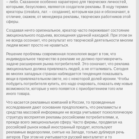
– либо. Сказанное особенно характерно для творческих личностей,
которыми, безусловно, являются создатели рекламы. В ходу термин
креаторы (creatura, лат. – создание), которым как раз и обозначают, в
отличие, скажем, от менеджера рекламы, творческих работников этой
сферы.
Создавая нечто оригинальное, креатор часто переживает состояние
эмоционального подъема, восхищения удачной находкой. При этом он
не всегда осознает, что результат его творческой деятельности многим
людям может просто не нравиться.
Решение проблемы современная психология видит в том, что
индивидуальное творчество в рекламе не должно противоречить
задаче расширения рынка потребителей. Это означает, что реклама
эмоционально должна привлекать людей, а не отталкивать. Сегодня
во многих западных странах наблюдается тенденция показывать
вещи в привлекательном свете, но с некоторой долей иронии. Чтобы
побудить потребителя купить, его надо очаровать, показать ему новые
возможности, которые у него появятся с приобретением того или
иного товара.
Что касается рекламных компаний в России, то проведенные
исследования дают основание предположить, что рекламисты и
средства массовой информации не всегда учитывают психологическую
структуру восприятия рекламы российскими потребителями, и,
прежде всего эмоциональную сферу. Часто фирмы, продвигая на
российский рынок новый иностранный продукт, используют
рекламные видеоролики, снятые на Западе, только дублируя речь
актеров. При этом не учитывается русский менталитет и то