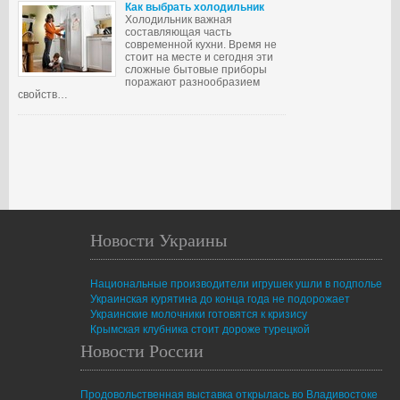
Как выбрать холодильник
Холодильник важная
составляющая часть
современной кухни. Время не
стоит на месте и сегодня эти
сложные бытовые приборы
поражают разнообразием
свойств…
Новости Украины
Национальные производители игрушек ушли в подполье
Украинская курятина до конца года не подорожает
Украинские молочники готовятся к кризису
Крымская клубника стоит дороже турецкой
Новости России
Продовольственная выставка открылась во Владивостоке