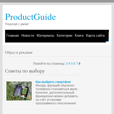
ProductGuide
Покупай с умом!
Главная
Новости
Материалы
Категории
Книги
Карта сайта
Образ в рекламе
Перейти на страницу:
3
4
5
6
7
8
Советы по выбору
Как выбрать смартфон
Иногда, функций обычного
телефона становиться мало.
Конечно, дополнительный
функционал можно добавить
за счёт установки
программного обеспечения.