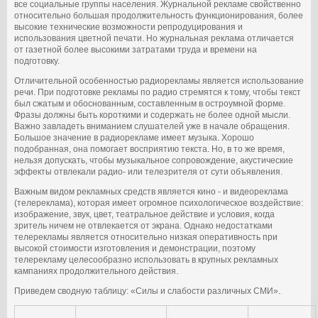
все социальные группы населения. Журнальной рекламе свойственно
относительно большая продолжительность функционирования, более
высокие технические возможности репродуцирования и
использования цветной печати. Но журнальная реклама отличается
от газетной более высокими затратами труда и времени на
подготовку.
Отличительной особенностью радиорекламы является использование
речи. При подготовке рекламы по радио стремятся к тому, чтобы текст
был сжатым и обоснованным, составленным в остроумной форме.
Фразы должны быть короткими и содержать не более одной мысли.
Важно завладеть вниманием слушателей уже в начале обращения.
Большое значение в радиорекламе имеет музыка. Хорошо
подобранная, она помогает восприятию текста. Но, в то же время,
нельзя допускать, чтобы музыкальное сопровождение, акустические
эффекты отвлекали радио- или телезрителя от сути объявления.
Важным видом рекламных средств является кино - и видеореклама
(телереклама), которая имеет огромное психологическое воздействие:
изображение, звук, цвет, театральное действие и условия, когда
зритель ничем не отвлекается от экрана. Однако недостатками
телерекламы является относительно низкая оперативность при
высокой стоимости изготовления и демонстрации, поэтому
телерекламу целесообразно использовать в крупных рекламных
кампаниях продолжительного действия.
Приведем сводную таблицу: «Силы и слабости различных СМИ».