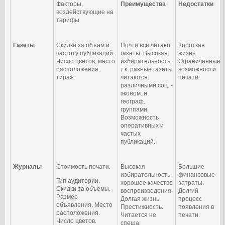
Факторы,
Преимущества
Недостатки
воздействующие на
тарифы
Газеты
Скидки за объем и
Почти все читают
Короткая
частоту публикаций.
газеты. Высокая
жизнь.
Число цветов, место
избирательность,
Ограниченные
расположения,
т.к. разные газеты
возможности
тираж.
читаются
печати.
различными соц. -
эконом. и
географ.
группами.
Возможность
оперативных и
частых
публикаций.
Журналы
Стоимость печати.
Высокая
Большие
избирательность,
финансовые
Тип аудитории.
хорошее качество
затраты.
Скидки за объемы.
воспроизведения.
Долгий
Размер
Долгая жизнь.
процесс
объявления. Место
Престижность.
появления в
расположения.
Читается не
печати.
Число цветов.
спеша.