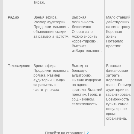
Тираж.
Радио
Время эфира.
Высокая
Мало станций,
Размер аудитории.
мобильность.
действующих
Продолжительность
Дешевизна.
на всю страну.
объявления скидки
Оперативно
Короткая
за размер и частоту.
можно вносить
жизнь.
корректировки.
Потеряло
Высокая
престиж.
избирательность
Телевидение
Время эфира.
Выход на
Высокие
Продолжительность
большую
финансовые
ролика. Размер
аудиторию.
затраты.
аудитории. Скидки
Низкие издержки
Короткая
за размеры и
на одного
жизнь. Размер
частоту показа.
зрителя. Высокий
аудитории не
престиж. Геогр. и
гарантирован.
соц. - эконом.
Возможность
селективность.
купить самое
популярное
время
ограничена.
Перейти на страницу:
1
2