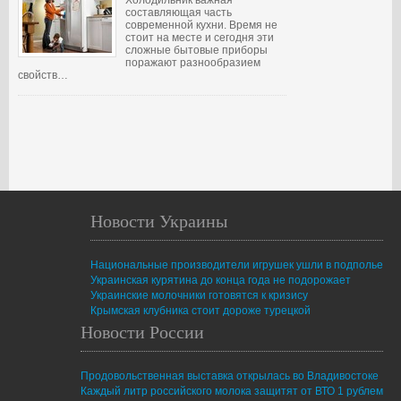
Холодильник важная
составляющая часть
современной кухни. Время не
стоит на месте и сегодня эти
сложные бытовые приборы
поражают разнообразием
свойств…
Новости Украины
Национальные производители игрушек ушли в подполье
Украинская курятина до конца года не подорожает
Украинские молочники готовятся к кризису
Крымская клубника стоит дороже турецкой
Новости России
Продовольственная выставка открылась во Владивостоке
Каждый литр российского молока защитят от ВТО 1 рублем