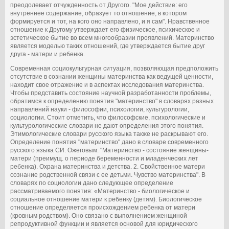
преодолевает отчужденность от Другого. "Мое действие: его
внутреннее содержание, образует то отношение, в котором
формируется и тот, на кого оно направлено, и я сам". Нравственное
отношение к Другому утверждает его физическое, психическое и
эстетическое бытие во всем многообразии проявлений. Материнство
является моделью таких отношений, где утверждается бытие друг
друга - матери и ребенка.
Современная социокультурная ситуация, позволяющая предположить
отсутствие в сознании женщины материнства как ведущей ценности,
находит свое отражение и в аспектах исследования материнства.
Чтобы представить состояние научной разработанности проблемы,
обратимся к определению понятия "материнство" в словарях разных
направлений науки - философии, психологии, культурологии,
социологии. Стоит отметить, что философские, психологические и
культурологические словари не дают определения этого понятия.
Этимологические словари русского языка также не раскрывают его.
Определение понятия "материнство" дано в словаре современного
русского языка СИ. Ожеговым: "Материнство - состояние женщины-
матери (преимущ. о периоде беременности и младенческих лет
ребенка). Охрана материнства и детства. 2. Свойственное матери
сознание родственной связи с ее детьми. Чувство материнства". В
словарях по социологии дано следующее определение
рассматриваемого понятия: «Материнство - биологическое и
социальное отношение матери к ребенку (детям). Биологическое
отношение определяется происхождением ребенка от матери
(кровным родством). Оно связано с выполнением женщиной
репродуктивной функции и является основой для юридического