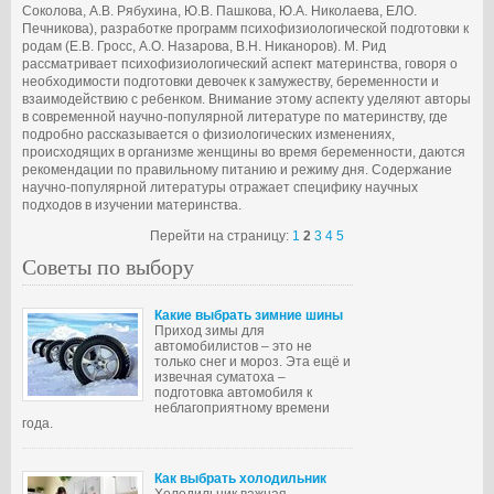
Соколова, A.B. Рябухина, Ю.В. Пашкова, Ю.А. Николаева, ЕЛО.
Печникова), разработке программ психофизиологической подготовки к
родам (Е.В. Гросс, А.О. Назарова, В.Н. Никаноров). М. Рид
рассматривает психофизиологический аспект материнства, говоря о
необходимости подготовки девочек к замужеству, беременности и
взаимодействию с ребенком. Внимание этому аспекту уделяют авторы
в современной научно-популярной литературе по материнству, где
подробно рассказывается о физиологических изменениях,
происходящих в организме женщины во время беременности, даются
рекомендации по правильному питанию и режиму дня. Содержание
научно-популярной литературы отражает специфику научных
подходов в изучении материнства.
Перейти на страницу:
1
2
3
4
5
Советы по выбору
Какие выбрать зимние шины
Приход зимы для
автомобилистов – это не
только снег и мороз. Эта ещё и
извечная суматоха –
подготовка автомобиля к
неблагоприятному времени
года.
Как выбрать холодильник