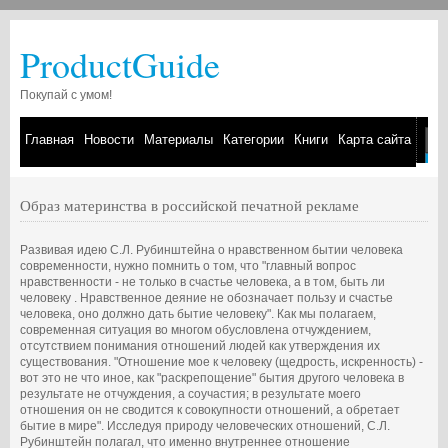
ProductGuide
Покупай с умом!
Главная
Новости
Материалы
Категории
Книги
Карта сайта
Образ материнства в российской печатной рекламе
Развивая идею С.Л. Рубинштейна о нравственном бытии человека
современности, нужно помнить о том, что "главный вопрос
нравственности - не только в счастье человека, а в том, быть ли
человеку . Нравственное деяние не обозначает пользу и счастье
человека, оно должно дать бытие человеку". Как мы полагаем,
современная ситуация во многом обусловлена отчуждением,
отсутствием понимания отношений людей как утверждения их
существования. "Отношение мое к человеку (щедрость, искренность) -
вот это не что иное, как "раскрепощение" бытия другого человека в
результате не отчуждения, а соучастия; в результате моего
отношения он не сводится к совокупности отношений, а обретает
бытие в мире". Исследуя природу человеческих отношений, С.Л.
Рубинштейн полагал, что именно внутреннее отношение