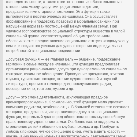
жизнедеятельности, а также ответственность и обязательность в
отношениях между супругами, родителями и детьми,
представителями старшего поколения. Эта функция также
выполняется в первую очередь женщинами. Она осуществляет
формирование и поддержку правовых и моральных санкций при
нарушении норм взаимоотношений между членами семьи. При
удачном воспроизводстве социальной структуры общества в малой
социальной группе, соответствующей общим требованиям,
обеспечивается предоставление социального статуса каждому члену
семьи, и создаются условия для удовлетворения индивидуальных
потребностей в социальном продвижении.
Досуговая функция — ее главная цель — общение, поддержание
гармонии в семье между ее членами. Эта функция предполагает
организацию рационального досуга при одновременном социальном
контроле, взаимное обогащение. Проведение праздников, вечеров
отдыха, туристских походов, чтение художественной и научной
литературы, просмотр телепередач, прослушивание радио,
посещение кино, театров, музеев и др.
Досуг — это смена деятельности, исключающая праздное
времяпрепровождение. К сожалению, этой функции мало уделяют
внимания родители, особенно отцы. В большей степени это осознает
женщина, представляя, что организация досуга это социальная
функция, моральный долг перед обществом, поскольку способствует
нравственному укреплению семьи. Особенно важно поддержать
стремление детей к общению в клубах, походах и др. Пробудить
любовь к природе, чуткое отношение к ней, уметь видеть красоту —
чрезвычайно важный момент в воспитательной деятельности семьи.