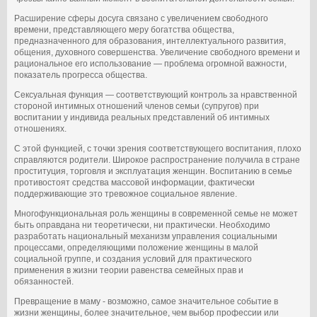
Расширение сферы досуга связано с увеличением свободного
времени, представляющего меру богатства общества,
предназначенного для образования, интеллектуального развития,
общения, духовного совершенства. Увеличение свободного времени и
рациональное его использование — проблема огромной важности,
показатель прогресса общества.
Сексуальная функция — соответствующий контроль за нравственной
стороной интимных отношений членов семьи (супругов) при
воспитании у индивида реальных представлений об интимных
отношениях.
С этой функцией, с точки зрения соответствующего воспитания, плохо
справляются родители. Широкое распространение получила в стране
проституция, торговля и эксплуатация женщин. Воспитанию в семье
противостоят средства массовой информации, фактически
поддерживающие это тревожное социальное явление.
Многофункциональная роль женщины в современной семье не может
быть оправдана ни теоретически, ни практически. Необходимо
разработать национальный механизм управления социальными
процессами, определяющими положение женщины в малой
социальной группе, и создания условий для практического
применения в жизни теории равенства семейных прав и
обязанностей.
Превращение в маму - возможно, самое значительное событие в
жизни женщины, более значительное, чем выбор профессии или