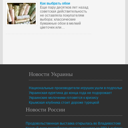
Как выбрать обои
Еще пару десятков лет назад
советская действительность
не оставляла покупателям
выбора: классические
бумажные обои в мелкий
цветочек или…
Новости Украины
Национальные производители игрушек ушли в подполье
Украинская курятина до конца года не подорожает
Украинские молочники готовятся к кризису
Крымская клубника стоит дороже турецкой
Новости России
Продовольственная выставка открылась во Владивостоке