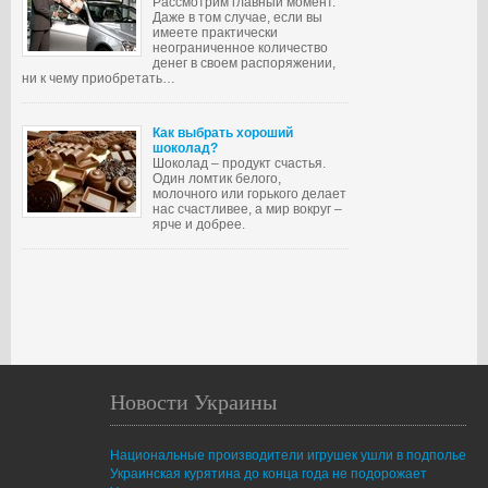
Рассмотрим главный момент.
Даже в том случае, если вы
имеете практически
неограниченное количество
денег в своем распоряжении,
ни к чему приобретать…
Как выбрать хороший
шоколад?
Шоколад – продукт счастья.
Один ломтик белого,
молочного или горького делает
нас счастливее, а мир вокруг –
ярче и добрее.
Новости Украины
Национальные производители игрушек ушли в подполье
Украинская курятина до конца года не подорожает