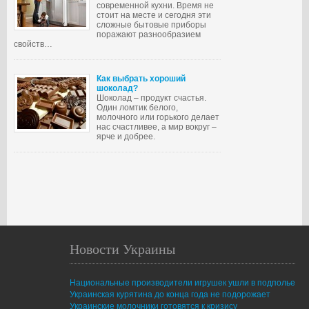
современной кухни. Время не
стоит на месте и сегодня эти
сложные бытовые приборы
поражают разнообразием
свойств…
Как выбрать хороший
шоколад?
Шоколад – продукт счастья.
Один ломтик белого,
молочного или горького делает
нас счастливее, а мир вокруг –
ярче и добрее.
Новости Украины
Национальные производители игрушек ушли в подполье
Украинская курятина до конца года не подорожает
Украинские молочники готовятся к кризису