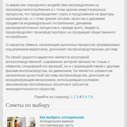
2) маркетинг определяет воздействие распределения на
производство/потребление и с точки зрения инвестиционных
процессов, что предопределяет спрос и предложение на факторы
производства, и с точки зрения объёма, качества и динамики
предметов индивидуального потребления, динамики
распределительных процессов и, прежде всего, бюджета,
предопределяет производство/спрос на продукцию общественного
потребления;
3) характер обмена, организация рыночных процессов, формируемых
под влиянием маркетинга, дополняет воспроизводственную систему.
По своей сущности маркетинг является категорией
воспроизводственной, содержание которой связано не только с
обменом, спецификой его функций, но и с взаимодействием с другими
фазами воспроизводства, их движением. Он является элементом
органически целостной системы воспроизводства, дополняя её
координирующим механизмом, используемым в условиях
экономически обособленных объектов и субъектов
жизнедеятельности общества.
Перейти на страницу:
1
2
3
4
5
6
7
8
Советы по выбору
Как выбрать холодильник
Холодильник важная
составляющая часть