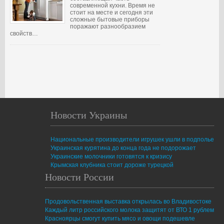
современной кухни. Время не
стоит на месте и сегодня эти
сложные бытовые приборы
поражают разнообразием
свойств…
Новости Украины
Национальные производители игрушек ушли в подполье
Украинская курятина до конца года не подорожает
Украинские молочники готовятся к кризису
Крымская клубника стоит дороже турецкой
Новости России
Продовольственная выставка открылась во Владивостоке
Каждый литр российского молока защитят от ВТО 1 рублем
Красноярцы смогут купить мясо и овощи подешевле