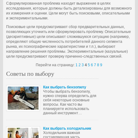
Сформулированная проблема находит выражение в целях
исследования, которые должны быть детализированы для возможного
их измерения и оценки. Цели могут быть поисковыми, описательными
и экспериментальными.
Поисковые цели предусматривают сбор предварительных данных,
позволяющих уточнить или сформулировать проблему. Описательные
(дескриптивные) цели описывают сложившуюся ситуацию (например,
определяют общую численность потребителей данного сегмента
рынка, их психографические характеристики и т.п.), выбирают
направление решения проблемы. Экспериментальные (казуальные)
цели предусматривают проверку причинно-следственных связей.
Перейти на страницу:
1
2
3
4
5
6
7
8
9
Советы по выбору
Как выбрать бензопилу
Чтобы выбрать бензопилу,
нужно сперва определить для
себя некоторые основные
вопросы. Как часто вы
планируете использовать
данный инструмент…
Как выбрать холодильник
Холодильник важная
составляющая часть