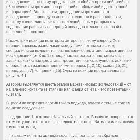
исследования, поскольку представляет собой алгоритм действий по
обеспечению маркетинговых решений необходимой и достоверной
информацией. Вместе с тем, проведение маркетингового
исследования – процедура довольно сложная и разноплановая,
поэтому специалисты считают целесообразным раскрывать
содержание различных операций последовательно, от первой к
последней – поэтапно.
Рассмотрим позиции некоторых авторов по этому вопросу. Хотя
принципиальных разногласий между ними нет, вместе с тем,
специалистами выделяется разное количество этапов маркетинговых
исследований (от 3 до 12), неодинакова, естественно, смысловая
характеристика каждого этапа, кроме того, вся совокупность действий
определяется разными понятиями: процесс [1, 2, 10], схема [15, 21],
процедура [27], концепция [15]. Одна из позиций представлена на
рисунке 4.1.
Автором выделяется шесть этапов маркетинговых исследований – от
начального контакта (1 этап) до написания отчёта и его презентации
(6 этап).
В целом не возражая против такого подхода, вместе с тем, не совсем
понятно следующее:
- содержание 1-го этапа «Начальный контакт». Возникает вопрос – кто
с кем вступает в контакт – исследователь с потребителем или заказчик
с исполнителем;
- не совсем понятна экономическая сущность этапов «Краткое