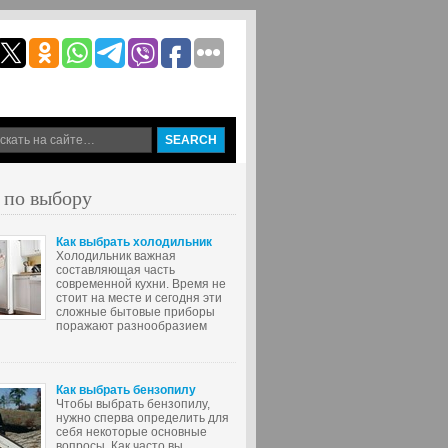
 по выбору
Как выбрать холодильник
Холодильник важная
составляющая часть
современной кухни. Время не
стоит на месте и сегодня эти
сложные бытовые приборы
поражают разнообразием
Как выбрать бензопилу
Чтобы выбрать бензопилу,
нужно сперва определить для
себя некоторые основные
вопросы. Как часто вы