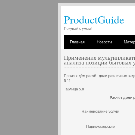
ProductGuide
Покупай с умом!
Главная
Новости
Мате
Применение мультипликати
анализа позиции бытовых 
Произведём расчёт доли различных видов
5.11.
Таблица 5.8
Расчёт доли 
Наименование услуги
Парикмахерские