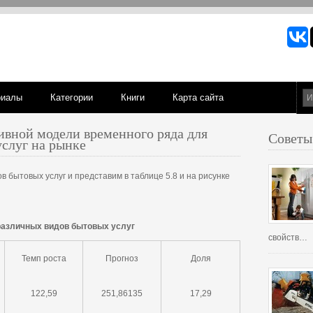
риалы
Категории
Книги
Карта сайта
вной модели временного ряда для
Советы
услуг на рынке
 бытовых услуг и представим в таблице 5.8 и на рисунке
различных видов бытовых услуг
свойств…
Темп роста
Прогноз
Доля
122,59
251,86135
17,29