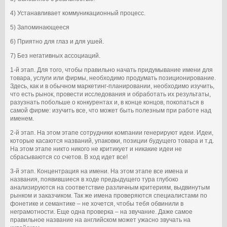
4) Устанавливает коммуникационный процесс.
5) Запоминающееся
6) Приятно для глаз и для ушей.
7) Без негативных ассоциаций.
1-й этап. Для того, чтобы правильно начать придумывание имени для
товара, услуги или фирмы, необходимо продумать позиционирование.
Здесь, как и в обычном маркетинг-планировании, необходимо изучить,
что есть рынок, провести исследования и обработать их результаты,
разузнать побольше о конкурентах и, в конце концов, покопаться в
самой фирме: изучить все, что может быть полезным при работе над
именем.
2-й этап. На этом этапе сотрудники компании генерируют идеи. Идеи,
которые касаются названий, упаковки, позиции будущего товара и т.д.
На этом этапе никто никого не критикует и никакие идеи не
сбрасываются со счетов. В ход идет все!
3-й этап. Концентрация на имени. На этом этапе все имена и
названия, появившиеся в ходе предыдущего тура глубоко
анализируются на соответствие различным критериям, выдвинутым
рынком и заказчиком. Так же имена проверяются специалистами по
фонетике и семантике – не хочется, чтобы тебя обвинили в
неграмотности. Еще одна проверка – на звучание. Даже самое
правильное название на английском может ужасно звучать на