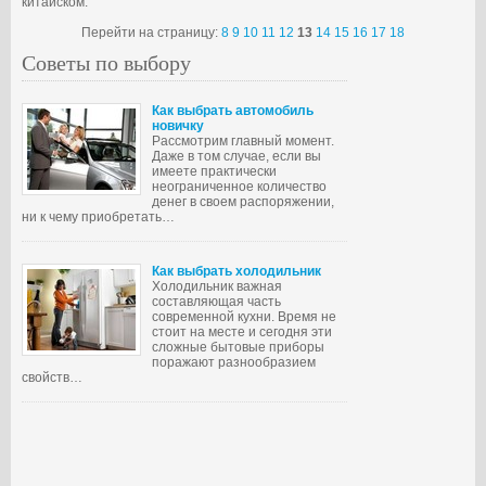
китайском.
Перейти на страницу:
8
9
10
11
12
13
14
15
16
17
18
Советы по выбору
Как выбрать автомобиль
новичку
Рассмотрим главный момент.
Даже в том случае, если вы
имеете практически
неограниченное количество
денег в своем распоряжении,
ни к чему приобретать…
Как выбрать холодильник
Холодильник важная
составляющая часть
современной кухни. Время не
стоит на месте и сегодня эти
сложные бытовые приборы
поражают разнообразием
свойств…