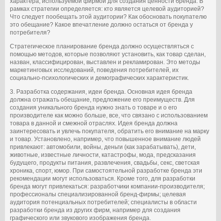
характера, используемой фирмой для создания ценности бренда. В
рамках стратегии определяется: кто является целевой аудиторией?
Что следует пообещать этой аудитории? Как обосновать покупателю
это обещание? Какое впечатление должно остаться от бренда у
потребителя?
Стратегическое планирование бренда должно осуществляться с
помощью методов, которые позволяют установить, как товар сделан,
назван, классифицирован, выставлен и рекламирован. Это методы
маркетинговых исследований, поведения потребителей, их
социально-психологических и демографических характеристик.
3. Разработка содержания, идеи бренда. Основная идея бренда
должна отражать обещание, предложение его преимуществ. Для
создания уникального бренда нужно знать о товаре и о его
производителе как можно больше, все, что связано с использованием
товара в данной и смежной отраслях. Идея бренда должна
заинтересовать и увлечь покупателя, обратить его внимание на марку
и товар. Установлено, например, что повышенное внимание людей
привлекают: автомобили, войны, деньги (как зарабатывать), дети,
животные, известные личности, катастрофы, мода, предсказания
будущего, продукты питания, развлечения, свадьбы, секс, светская
хроника, спорт, юмор. При самостоятельной разработке бренда эти
рекомендации могут использоваться. Кроме того, для разработки
бренда могут привлекаться: разработчики компании-производителя;
профессионалы специализированной бренд-фирмы; целевая
аудитория потенциальных потребителей; специалисты в области
разработки бренда из других фирм, например для создания
графического или звукового изображения бренда.