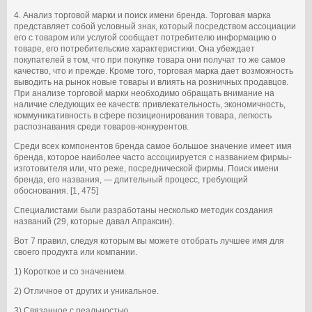
4. Анализ торговой марки и поиск имени бренда. Торговая марка
представляет собой условный знак, который посредством ассоциации
его с товаром или услугой сообщает потребителю информацию о
товаре, его потребительские характеристики. Она убеждает
покупателей в том, что при покупке товара они получат то же самое
качество, что и прежде. Кроме того, торговая марка дает возможность
выводить на рынок новые товары и влиять на розничных продавцов.
При анализе торговой марки необходимо обращать внимание на
наличие следующих ее качеств: привлекательность, экономичность,
коммуникативность в сфере позиционирования товара, легкость
распознавания среди товаров-конкурентов.
Среди всех компонентов бренда самое большое значение имеет имя
бренда, которое наиболее часто ассоциируется с названием фирмы-
изготовителя или, что реже, посреднической фирмы. Поиск имени
бренда, его названия, — длительный процесс, требующий
обоснования. [1, 475]
Специалистами были разработаны несколько методик создания
названий (29, которые давал Апраксин).
Вот 7 правил, следуя которым вы можете отобрать лучшее имя для
своего продукта или компании.
1) Короткое и со значением.
2) Отличное от других и уникальное.
3) Связанное с реальностью.