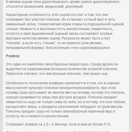
К мягким сырам типа дорогобужского, кроме самого дорогобужского,
относятся калиниский, медынский, дорожный.
Характерная особенность этих сыров состоит в том, что они
созревают без участия плесени. Их отличают острый вкус и чуть
аммиачный запах, тонкая мягкая корка покрыта подсушенной сырной
слизью. Нежность и маслянистость консистенции, пикантность,
острота и ярко выраженный сырный запах составляют особые
вкусовые качества мягких сыров. Рисунок их может быть и без
“глазков”, а если есть “глазки”, то их немного (они мелкие,
неправильной формы). Консистенция этих сыров мажущаяся.
Рокфор
Это один из наиболее своеобразных видов сыра. Среди других он
выделяется содержанием большого количества зеленой плесени.
Любители считают, что чем больше плесени, тем лучше сыр.
Особенность технологии рокфора заключается в том, что в сырную
массу вносят культуру плесени пенициллиум рокфорти, при этом
головку сыра протыкают во многих местах иглами, потому что плесень
хорошо развивается лишь при доступе воздуха. Плесень придает
пикантность сыру не только сама по себе, но и потому, что она глубоко
расщепляет жиры, а продукты разложения обладают острым вкусом.
Плесень придает сыру не только своеобразный перечный вкус и
остроту, но и нежность консистенции.
Созревает рокфор за 1,5—2 месяца, соли в нем не более 5 %.