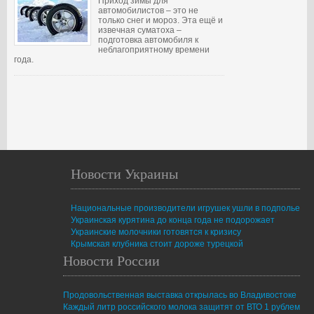
Приход зимы для
автомобилистов – это не
только снег и мороз. Эта ещё и
извечная суматоха –
подготовка автомобиля к
неблагоприятному времени
года.
Новости Украины
Национальные производители игрушек ушли в подполье
Украинская курятина до конца года не подорожает
Украинские молочники готовятся к кризису
Крымская клубника стоит дороже турецкой
Новости России
Продовольственная выставка открылась во Владивостоке
Каждый литр российского молока защитят от ВТО 1 рублем