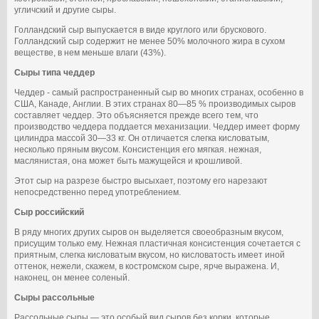
угличский и другие сыры.
Голландский сыр выпускается в виде круглого или брускового.
Голландский сыр содержит не менее 50% молочного жира в сухом
веществе, в нем меньше влаги (43%).
Сыры типа чеддер
Чеддер - самый распространенный сыр во многих странах, особенно в
США, Канаде, Англии. В этих странах 80—85 % производимых сыров
составляет чеддер. Это объясняется прежде всего тем, что
производство чеддера поддается механизации. Чеддер имеет форму
цилиндра массой 30—33 кг. Он отличается слегка кисловатым,
несколько пряным вкусом. Консистенция его мягкая. нежная,
маслянистая, она может быть мажущейся и крошливой.
Этот сыр на разрезе быстро высыхает, поэтому его нарезают
непосредственно перед употреблением.
Сыр российский
В ряду многих других сыров он выделяется своеобразным вкусом,
присущим только ему. Нежная пластичная консистенция сочетается с
приятным, слегка кисловатым вкусом, но кисловатость имеет иной
оттенок, нежели, скажем, в костромском сыре, ярче выражена. И,
наконец, он менее соленый.
Сыры рассольные
Рассольные сыры — это особый вид сыров без корки, которые