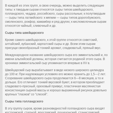
В каждой из этих групп, в свою очередь, можно выделить следующие
типы: к твердым сырам относятся сыры типов швейцарского,
голландского, чеддер, российского, сыры рассольные; к полутвердым
— сыры типа латвийского: к мягким — сыры типов дорогобужского,
смоленского, рокфор, камамбер и ряд других; к кисломолочным сырам
относятся чайный, сливочный и др.
Сыры типа швейцарского
Кроме самого швейцарского, к этой группе относятся советский,
алтайский, кубанский, карпатский сыры и др. Всем этим сырам
присущи своеобразный тонкий аромат, сладковатый, пряный вкус.
Международное название швейцарского сыра его эмментальский и, по
имени альпийской долины, которая считается родиной этого сыра. В
хрониках эмментальский сыр упоминается впервые в XV в.
Швейцарский сыр вырабатывают в виде низкого широкого цилиндра
до 100 кг. При надлежащих условиях его можно хранить до 1,5—2 лет.
Созревание швейцарского сыра продолжается 6—8 месяцев, а то и
дольше. Его отличают тонкий вкусовой букет, в котором преобладает
сладковато-пресный, ореховый привкус, пластичная маслянистая
консистенция сырной массы и хорошо выраженный рисунок довольно
крупных “глазков” со “слезой”.
Сыры типа голландского
В эту группу сыров, кроме разновидностей голландского сыра входят
костромской, степной, ярославский, пошехонский, станиславский,