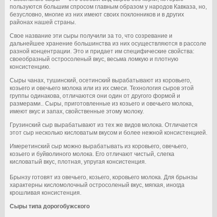
пользуются большим спросом главным образом у народов Кавказа, но,
безусловно, многие из них имеют своих поклонников и в других
районах нашей страны.
Свое название эти сыры получили за то, что созревание и
дальнейшее хранение большинства из них осуществляются в рассоле
разной концентрации. Это и придает им специфические свойства:
своеобразный остросоленый вкус, весьма ломкую и плотную
консистенцию.
Сыры чанах, тушинский, осетинский вырабатывают из коровьего,
козьего и овечьего молока или из их смеси. Технология сыров этой
группы одинакова, отличаются они один от другого формой и
размерами.. Сыры, приготовленные из козьего и овечьего молока,
имеют вкус и запах, свойственные этому молоку.
Грузинский сыр вырабатывают из тех же видов молока. Отличается
этот сыр несколько кисловатым вкусом и более нежной консистенцией.
Имеретинский сыр можно вырабатывать из коровьего, овечьего,
козьего и буйволиного молока. Его отличают чистый, слегка
кисловатый вкус, плотная, упругая консистенция.
Брынзу готовят из овечьего, козьего, коровьего молока. Для брынзы
характерны кисломолочный остросоленый вкус, мягкая, иногда
крошливая консистенция.
Сыры типа дорогобужского