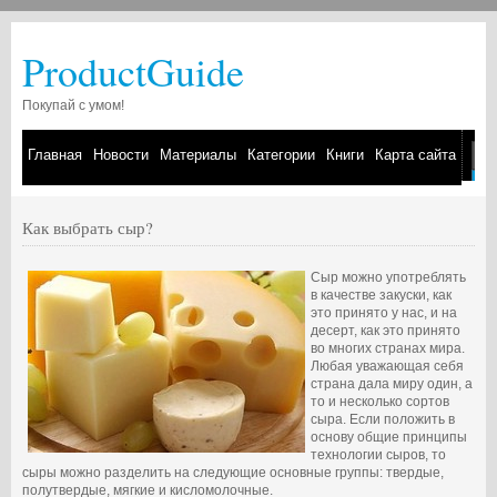
ProductGuide
Покупай с умом!
Главная
Новости
Материалы
Категории
Книги
Карта сайта
Как выбрать сыр?
Сыр можно употреблять
в качестве закуски, как
это принято у нас, и на
десерт, как это принято
во многих странах мира.
Любая уважающая себя
страна дала миру один, а
то и несколько сортов
сыра. Если положить в
основу общие принципы
технологии сыров, то
сыры можно разделить на следующие основные группы: твердые,
полутвердые, мягкие и кисломолочные.