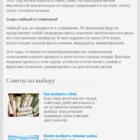
Этот сыр нельзя нарезать очень тонко. Но благодаря мягкой
маслянистой консистенции он хорошо намазывается на хлеб, галету,
сухое столовое печенье.
Сыры чайный и сливочный
Чайный сыр не нуждается в созревании. По внешнему виду он
представляет собой творожную массу нерезкого молочнокислого вкуса
без посторонних привкусов. В нем содержится около 55% влаги,
консистенция сырной массы нежная, мажущаяся, кремообразная.
Эти сыры отличаются своеобразным вкусом, гармоничным
сочетанием сырного аромата и аппетитного запаха специй. Высокая
пищевая ценность этих сыров, особенно в сочетании с соками и
фруктами позволяет рекомендовать их для питания детям.
Советы по выбору
Как выбрать обои
Еще пару десятков лет назад
советская действительность
не оставляла покупателям
выбора: классические
бумажные обои в мелкий
цветочек или…
Какие выбрать зимние шины