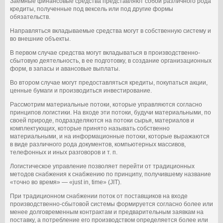
Заемные финансовые средства представляют собой различного рода
кредиты, полученные под вексель или под другие формы
обязательств.
Направляться вкладываемые средства могут в собственную систему и
во внешние объекты.
В первом случае средства могут вкладываться в производственно-
сбытовую деятельность, в ее подготовку, в создание организационных
форм, в запасы и авансовые выплаты.
Во втором случае могут предоставляться кредиты, покупаться акции,
ценные бумаги и производиться инвестирование.
Рассмотрим материальные потоки, которые управляются согласно
принципов логистики. На входе эти потоки, будучи материальными, по
своей природе, подразделяются на потоки сырья, материалов и
комплектующих, которые принято называть собственно
материальными, и на информационные потоки, которые выражаются
в виде различного рода документов, компьютерных массивов,
телефонных и иных разговоров и т. п.
Логистическое управление позволяет перейти от традиционных
методов снабжения к снабжению по принципу, получившему название
«точно во время» — «just in, time» (JIT).
При традиционном снабжении поток от поставщиков на входе
производственно-сбытовой системы формируется согласно более или
менее долговременным контрактам и предварительным заявкам на
поставку, а потребление его производством определяется более или