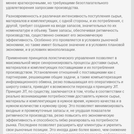
менее краткосрочными, но требующими безотлагательного
удовлетворения запросами производства.
Разновременность и различная интенсивность поступления сырья,
материалов и комплектующих, с одной стороны, и их потребления, с
другой, требует создания на входе запасов, значительных по их
номенклатуре и объему. Такие запасы, обеспечивая ритмичность
производства, существенно снижают его экономическую
эффективность. Особенно это проявляется в условиях рыночной
экономики, но также имеет большое значение и в условиях плановой
экономики, и в условиях монополизации.
Применение принципов логистического управления позволяет в
максимальной мере синхронизировать процессы доставки сырья,
материалов и комплектующих поставщиками и их потребления
производством. Установление отношений с поставщиками как с
партнерами, решающими общие задачи, а также компьютеризация
информационного обмена, резко повышающая его оперативность и
широту охвата, приводят к возможности перехода к принципу JIT.
Принцип JIT, по существу, заключается в том, чтобы в соответствии с
реально возникающими потребностями доставлять нужное сырье,
материалы и комплектующие в нужное время, нужного качества и в
нужном количестве к нужному сроку. Это позволяет минимизировать
входные и промежуточные запасы и, не ухудшая показатели
ритмичности производства, резко повысить его экономическую
эффективность и способность гибко реагировать на потребности
рынка. Последнее позволяет расширить круг клиентуры и укрепить
свои рыночные позиции. Это иногда даже более важно, чем снижение