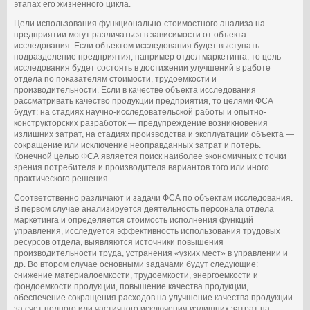
этапах его жизненного цикла.
Цели использования функционально-стоимостного анализа на
предприятии могут различаться в зависимости от объекта
исследования. Если объектом исследования будет выступать
подразделение предприятия, например отдел маркетинга, то цель
исследования будет состоять в достижении улучшений в работе
отдела по показателям стоимости, трудоемкости и
производительности. Если в качестве объекта исследования
рассматривать качество продукции предприятия, то целями ФСА
будут: на стадиях научно-исследовательской работы и опытно-
конструкторских разработок — предупреждение возникновения
излишних затрат, на стадиях производства и экс­плуатации объекта —
сокращение или исключение неоправданных затрат и потерь.
Конечной целью ФСА является поиск наиболее экономичных с точки
зрения потребителя и производителя вариантов того или иного
практического решения.
Соответственно различают и задачи ФСА по объектам исследования.
В первом случае анализируется деятельность персонала отдела
маркетинга и определяется стоимость исполнения функций
управления, исследуется эффективность использования трудовых
ресурсов отдела, выявляются источники повышения
производительности труда, устранения «узких мест» в управлении и
др. Во втором случае основными задачами будут следующие:
снижение материалоемкости, трудоемкости, энергоемкости и
фондоемкости продукции, повышение качества продукции,
обеспечение сокращения расходов на улучшение качества продукции
за счет полного или частичного исключения излишних затрат на