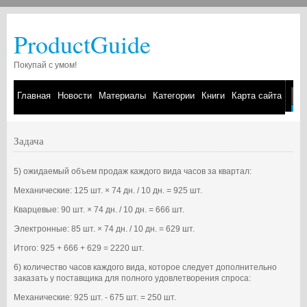
ProductGuide
Покупай с умом!
Главная
Новости
Материалы
Категории
Книги
Карта сайта
Задача
5) ожидаемый объем продаж каждого вида часов за квартал:
Механические: 125 шт. × 74 дн. / 10 дн. = 925 шт.
Кварцевые: 90 шт. × 74 дн. / 10 дн. = 666 шт.
Электронные: 85 шт. × 74 дн. / 10 дн. = 629 шт.
Итого: 925 + 666 + 629 = 2220 шт.
6) количество часов каждого вида, которое следует дополнительно
заказать у поставщика для полного удовлетворения спроса:
Механические: 925 шт. - 675 шт. = 250 шт.