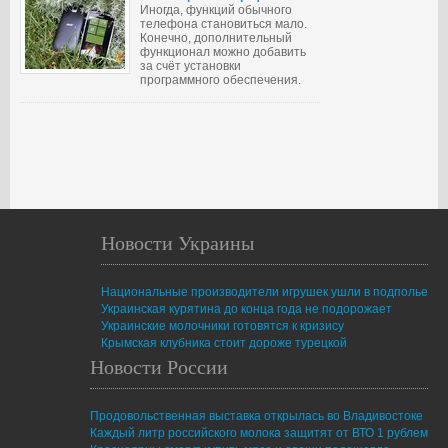
Иногда, функций обычного
телефона становиться мало.
Конечно, дополнительный
функционал можно добавить
за счёт установки
программного обеспечения.
Новости Украины
Национальные производители игрушек ушли в подполье
Украинская курятина до конца года не подорожает
Украинские молочники готовятся к кризису
Крымская клубника стоит дороже турецкой
Новости России
Продовольственная выставка открылась во Владивостоке
Каждый литр российского молока защитят от ВТО 1 рублем