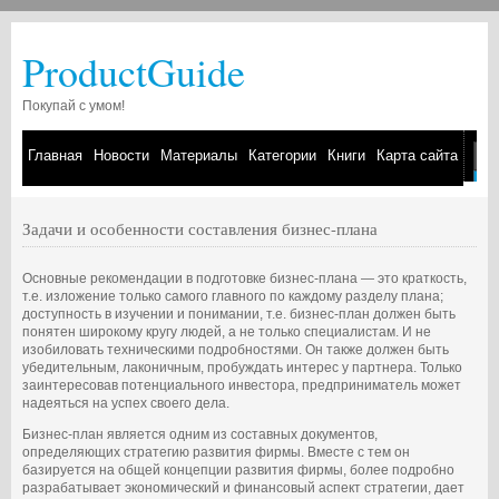
ProductGuide
Покупай с умом!
Главная
Новости
Материалы
Категории
Книги
Карта сайта
Задачи и особенности составления бизнес-плана
Основные рекомендации в подготовке бизнес-плана — это краткость,
т.е. изложение только самого главного по каждому разделу плана;
доступность в изучении и понимании, т.е. бизнес-план должен быть
понятен широкому кругу людей, а не только специ­алистам. И не
изобиловать техническими подробностями. Он также должен быть
убедительным, лаконичным, пробуждать интерес у партнера. Только
заинтересовав потенциального инвестора, предприниматель может
надеяться на успех своего дела.
Бизнес-план является одним из составных документов,
определяющих стратегию развития фирмы. Вместе с тем он
базируется на общей концепции развития фирмы, более подробно
разрабатывает экономический и финансовый аспект стратегии, дает