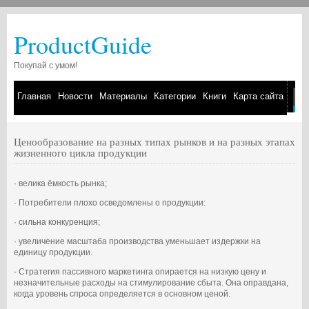
ProductGuide
Покупай с умом!
Главная
Новости
Материалы
Категории
Книги
Карта сайта
Ценообразование на разных типах рынков и на разных этапах
жизненного цикла продукции
· велика ёмкость рынка;
· Потребители плохо осведомлены о продукции:
· сильна конкуренция;
· увеличение масштаба производства уменьшает издержки на
единицу продукции.
- Стратегия пассивного маркетинга опирается на низкую цену и
незначительные расходы на стимулирование сбыта. Она оправдана,
когда уровень спроса определяется в основном ценой.