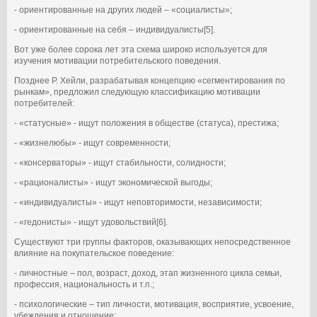
- ориентированные на других людей – «социалисты»;
- ориентированные на себя – индивидуалисты[5].
Вот уже более сорока лет эта схема широко используется для
изучения мотивации потребительского поведения.
Позднее Р. Хейли, разрабатывая концепцию «сегментирования по
рынкам», предложил следующую классификацию мотивации
потребителей:
- «статусные» - ищут положения в обществе (статуса), престижа;
- «жизнелюбы» - ищут современности;
- «консерваторы» - ищут стабильности, солидности;
- «рационалисты» - ищут экономической выгоды;
- «индивидуалисты» - ищут неповторимости, независимости;
- «гедонисты» - ищут удовольствий[6].
Существуют три группы факторов, оказывающих непосредственное
влияние на покупательское поведение:
- личностные – пол, возраст, доход, этап жизненного цикла семьи,
профессия, национальность и т.п.;
- психологические – тип личности, мотивация, восприятие, усвоение,
убеждения и отношение;