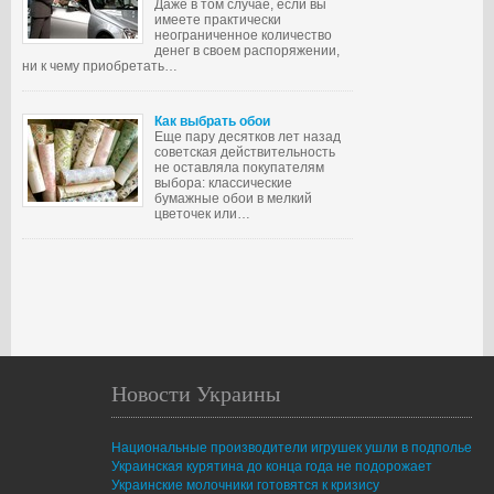
Даже в том случае, если вы
имеете практически
неограниченное количество
денег в своем распоряжении,
ни к чему приобретать…
Как выбрать обои
Еще пару десятков лет назад
советская действительность
не оставляла покупателям
выбора: классические
бумажные обои в мелкий
цветочек или…
Новости Украины
Национальные производители игрушек ушли в подполье
Украинская курятина до конца года не подорожает
Украинские молочники готовятся к кризису