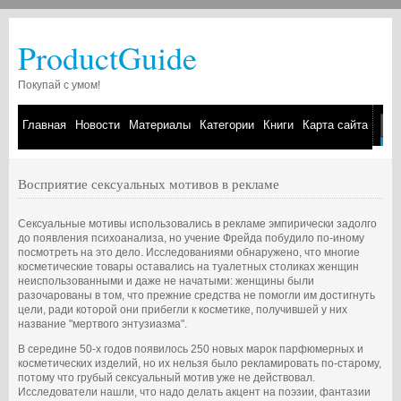
ProductGuide
Покупай с умом!
Главная
Новости
Материалы
Категории
Книги
Карта сайта
Восприятие сексуальных мотивов в рекламе
Сексуальные мотивы использовались в рекламе эмпирически задолго
до появления психоанализа, но учение Фрейда побудило по-иному
посмотреть на это дело. Исследованиями обнаружено, что многие
косметические товары оставались на туалетных столиках женщин
неиспользованными и даже не начатыми: женщины были
разочарованы в том, что прежние средства не помогли им достигнуть
цели, ради которой они прибегли к косметике, получившей у них
название "мертвого энтузиазма".
В середине 50-х годов появилось 250 новых марок парфюмерных и
косметических изделий, но их нельзя было рекламировать по-старому,
потому что грубый сексуальный мотив уже не действовал.
Исследователи нашли, что надо делать акцент на поэзии, фантазии