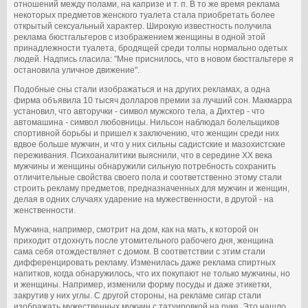
отношений между полами, на капризе и т. п. В то же время реклама
некоторых предметов женского туалета стала приобретать более
открытый сексуальный характер. Широкую известность получила
реклама бюстгальтеров с изображением женщины в одной этой
принадлежности туалета, бродящей среди толпы нормально одетых
людей. Надпись гласила: "Мне приснилось, что в новом бюстгальтере я
остановила уличное движение".
Подобные сны стали изображаться и на других рекламах, а одна
фирма объявила 10 тысяч долларов премии за лучший сон. Макмарра
установил, что авторучки - символ мужского тела, а Дихтер - что
автомашина - символ любовницы. Нильсон наблюдал болельщиков
спортивной борьбы и пришел к заключению, что женщин среди них
вдвое больше мужчин, и что у них сильны садистские и мазохистские
переживания. Психоаналитики выяснили, что в середине XX века
мужчины и женщины обнаружили сильную потребность сохранить
отличительные свойства своего пола и соответственно этому стали
строить рекламу предметов, предназначенных для мужчин и женщин,
делая в одних случаях ударение на мужественности, в другой - на
женственности.
Мужчина, например, смотрит на дом, как на мать, к которой он
приходит отдохнуть после утомительного рабочего дня, женщина
сама себя отождествляет с домом. В соответствии с этим стали
дифференцировать рекламу. Изменилась даже реклама спиртных
напитков, когда обнаружилось, что их покупают не только мужчины, но
и женщины. Например, изменили форму посуды и даже этикетки,
закрутив у них углы. С другой стороны, на рекламе сигар стали
изображать мужественных мужчин с татуировкой на руке. Это нашло