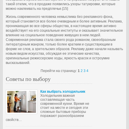
такой отклик, что в продаже появились узоры татуировки, которые
можно наклеивать на предплечье.[15]
Жизнь современного человека немыслима без рекламного фона,
который становится все более очевидным и более активным. Реклама,
проникающая во все сферы общества, в настоящее время активно
воздействует на его социальные институты и оказывает значительное
влияние на социальное поведение живущих в нем людей.
Современная реклама стала своего рода романом, своеобразным
литературным жанром, только более кратким и существующим в
форме не слов, а зрительских образов. Рекламу даже начали называть
новым видом искусства, обсуждая ее этические качества,
оригинальные режиссерские ходы, яркость красок и остроумие
высказываний.
Перейти на страницу:
1
2
3
4
Советы по выбору
Как выбрать холодильник
Холодильник важная
составляющая часть
современной кухни. Время не
стоит на месте и сегодня эти
сложные бытовые приборы
поражают разнообразием
свойств…