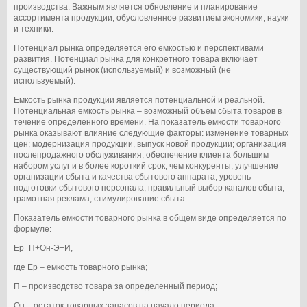
производства. Важным является обновление и планирование
ассортимента продукции, обусловленное развитием экономики, науки
и техники.
Потенциал рынка определяется его емкостью и перспективами
развития. Потенциал рынка для конкретного товара включает
существующий рынок (используемый) и возможный (не
используемый).
Емкость рынка продукции является потенциальной и реальной.
Потенциальная емкость рынка – возможный объем сбыта товаров в
течение определенного времени. На показатель емкости товарного
рынка оказывают влияние следующие факторы: изменение товарных
цен; модернизация продукции, выпуск новой продукции; организация
послепродажного обслуживания, обеспечение клиента большим
набором услуг и в более короткий срок, чем конкуренты; улучшение
организации сбыта и качества сбытового аппарата; уровень
подготовки сбытового персонала; правильный выбор каналов сбыта;
грамотная реклама; стимулирование сбыта.
Показатель емкости товарного рынка в общем виде определяется по
формуле:
Еp=П+Он-Э+И,
где Еp – емкость товарного рынка;
П – производство товара за определенный период;
Он – остаток товарных запасов на начало периода;