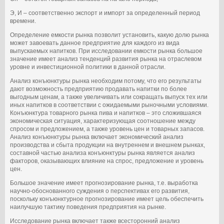
Э, И – соответственно экспорт и импорт за определенный период
времени.
Определение емкости рынка позволит установить, какую долю рынка
может завоевать данное предприятие для каждого из вида
выпускаемых напитков. При исследовании емкости рынка большое
значение имеет анализ тенденций развития рынка на отраслевом
уровне и инвестиционной политики в данной отрасли.
Анализ конъюнктуры рынка необходим потому, что его результаты
дают возможность предприятию продавать напитки по более
выгодным ценам, а также увеличивать или сокращать выпуск тех или
иных напитков в соответствии с ожидаемыми рыночными условиями.
Конъюнктура товарного рынка пива и напитков – это сложившаяся
экономическая ситуация, характеризующая соотношение между
спросом и предложением, а также уровень цен и товарных запасов.
Анализ конъюнктуры рынка включает экономический анализ
производства и сбыта продукции на внутреннем и внешнем рынках,
составной частью анализа конъюнктуры рынка является анализ
факторов, оказывающих влияние на спрос, предложение и уровень
цен.
Большое значение имеет прогнозирование рынка, т.е. выработка
научно-обоснованного суждения о перспективах его развития,
поскольку конъюнктурное прогнозирование имеет цель обеспечить
наилучшую тактику поведения предприятия на рынке.
Исследование рынка включает также всесторонний анализ