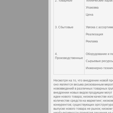
2. Товарные
Технические харак
Упаковка
Цена
3. Сбытовые
Увязка с ассорти
Реализация
Реклама
4.
Оборудование и п
Производственные
Сырьевые ресурс
Инженерно-технич
Несмотря на то, что внедрение новой п
оно является весьма рискованным меро
нововведений в различных товарных гру
внедрении новых видов продукции могут
идеи нового товара; низком качестве из
количестве средств на маркетинг; низко
конкурентов; существующих оргструктур
выпуске нового товара не рынок; низко
необъективности принятия решения на 