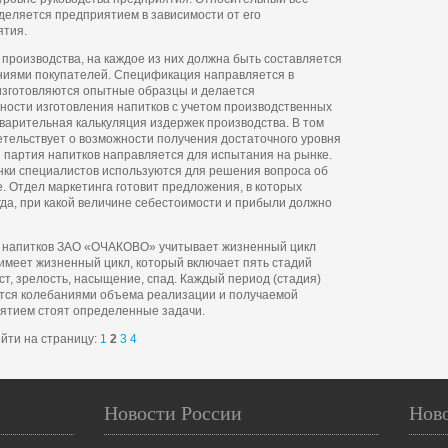
деляется предприятием в зависимости от его
ятия.
 производства, на каждое из них должна быть составляется
аниями покупателей. Спецификация направляется в
изготовляются опытные образцы и делается
ности изготовления напитков с учетом производственных
варительная калькуляция издержек производства. В том
етельствует о возможности получения достаточного уровня
 партия напитков направляется для испытания на рынке.
енки специалистов используются для решения вопроса об
. Отдел маркетинга готовит предложения, в которых
огда, при какой величине себестоимости и прибыли должно
а напитков ЗАО «ОЧАКОВО» учитывает жизненный цикл
 имеет жизненный цикл, который включает пять стадий
ст, зрелость, насыщение, спад. Каждый период (стадия)
ется колебаниями объема реализации и получаемой
иятием стоят определенные задачи.
йти на страницу:
1
2
3
4
Новости России
Нов