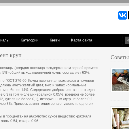
риалы
Категории
Книги
Карта сайта
ент круп
Советы
 пшеницы (твердая пшеница с содержанием сорной примеси
цы 5%) общий выход пшеничной крупы составляет 63%.
по ГОСТ 276-60. Крупа пшеничная всех видов и номеров
должна иметь желтый цвет, вкус и запах нормальные,
сть не более 14%. Содержание доброкачественного ядра
е 0,3 (в том числе минеральной 0,05%, вредной не более
,02, куколя не более 0,1), испорченных ядер не более 0,2,
лее 3%. Примесь семян гелиотропа опушено-плодного и
ы в процентах на абсолютно сухое вещество: крахмала
, золы 0,54, сахара 0,96.