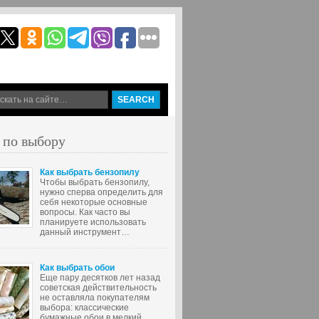
 по выбору
Как выбрать бензопилу
Чтобы выбрать бензопилу,
нужно сперва определить для
себя некоторые основные
вопросы. Как часто вы
планируете использовать
данный инструмент…
Как выбрать обои
Еще пару десятков лет назад
советская действительность
не оставляла покупателям
выбора: классические
бумажные обои в мелкий