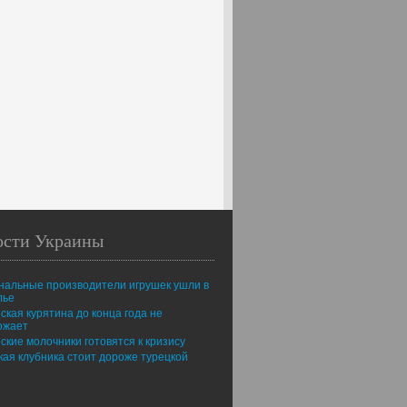
ости Украины
нальные производители игрушек ушли в
лье
ская курятина до конца года не
ожает
ские молочники готовятся к кризису
ая клубника стоит дороже турецкой