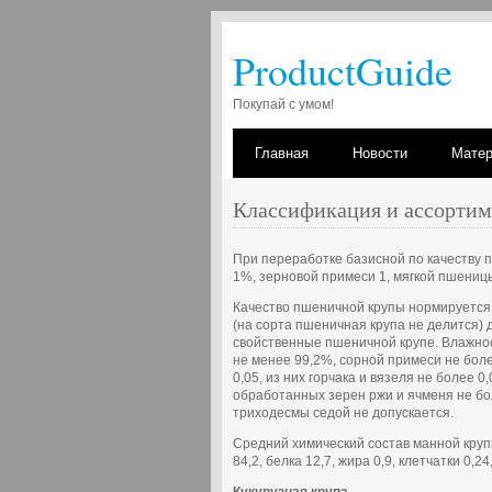
ProductGuide
Покупай с умом!
Главная
Новости
Мате
Классификация и ассортим
При переработке базисной по качеству
1%, зерновой примеси 1, мягкой пшени
Качество пшеничной крупы нормируется 
(на сорта пшеничная крупа не делится) 
свойственные пшеничной крупе. Влажно
не менее 99,2%, сорной примеси не боле
0,05, из них горчака и вязеля не более 0
обработанных зерен ржи и ячменя не бо
триходесмы седой не допускается.
Средний химический состав манной круп
84,2, белка 12,7, жира 0,9, клетчатки 0,24