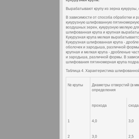
Кукурузная крупа.
Вырабатывают крупу из зерна кукурузы,
В зависимости от способа обработки и р
кукурузную шлифованную пятиномериую, 
воздушных зерен, кукурузную мелкую дл
шлифованная крупа и крупная вырабатыв
Кукурузная крупа мелкая вырабатываетс
Кукурузная шлифованная крупа - дробле
оболочек и зародыша, различной формы
крупная и мелкая крупа - дробленые ча
и зародыша, различной формы. В зависи
шлифования пятиномерная крупа подраз
Таблица 4. Характеристика шлифованной
№ крупы
Диаметры отверстий (в мм
определения
прохода
схода
1
4,0
3,0
2
3,0
2,5