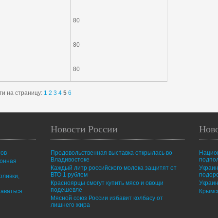
80
80
80
и на страницу:
1
2
3
4
5
6
Новости России
Нов
тов
Продовольственная выставка открылась во
Нацио
Владивостоке
подпо
ионная
Каждый литр российского молока защитят от
Украин
ВТО 1 рублем
подор
оливки,
Красноярцы смогут купить мясо и овощи
Украин
подешевле
таваться
Крымск
Мясной союз России избавит колбасу от
лишнего жира