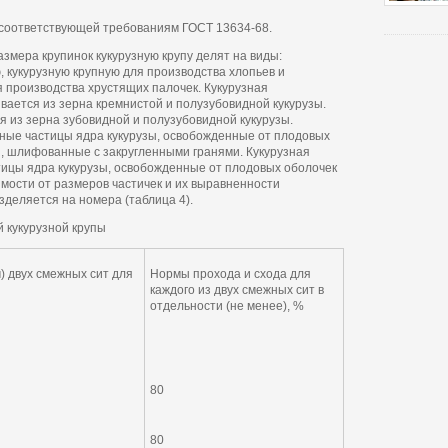
 соответствующей требованиям ГОСТ 13634-68.
азмера крупинок кукурузную крупу делят на виды:
кукурузную крупную для производства хлопьев и
я производства хрустящих палочек. Кукурузная
ается из зерна кремнистой и полузубовидной кукурузы.
я из зерна зубовидной и полузубовидной кукурузы.
ные частицы ядра кукурузы, освобожденные от плодовых
, шлифованные с закругленными гранями. Кукурузная
стицы ядра кукурузы, освобожденные от плодовых оболочек
мости от размеров частичек и их выравненности
деляется на номера (таблица 4).
 кукурузной крупы
) двух смежных сит для
Нормы прохода и схода для
каждого из двух смежных сит в
отдельности (не менее), %
80
80