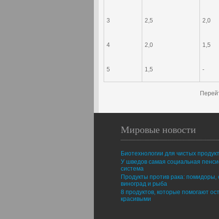
3
2,5
2,0
4
2,0
1,5
5
1,5
-
Перейт
Мировые новости
Биотехнологии для чистых продук
У шведов самая социальная пенс
система
Продукты против рака: помидоры, 
виноград и рыба
8 продуктов, которые помогают ос
красивыми