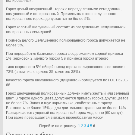
полированный.
Горох целый шелушенный - горох с неразделенными семядолями,
шелушенный и полированный. Примесь колотого шелушенного
полированного гороха допускается не более 5%.
Горох колотый шелушенный состоит из разделенных шелушенных и
полированных семядолей.
Примесь целого шелушенного полированного гороха допускается не
более 5%.
При переработке базисного гороха с содержанием сорной примеси
1%, зерновой 2, мелкого гороха 5 и примеси гороха второго
типа (кормового) 5% общий выход гороха полированного составляет
73% (в том числе целого 35, колотого 38%).
Качество гороха шелушенного (лущеного) нормируется по ГОСТ 6201-
68.
Горох шелушенный полированный должен иметь желтый или зеленый
цвет. В горохе одного цвета допускается примесь гороха других цветов
не более 7%. Запах и вкус нормальные, свойственные гороху.
Влажность не более 15%, а для длительного хранения не более 14%.
Разваривается лущеный полированный горох медленно (60 минут).
При варке превращается в вязкую пюреобразную массу.
Перейти на страницу:
1
2
3
4
5
6
Советы по выбору