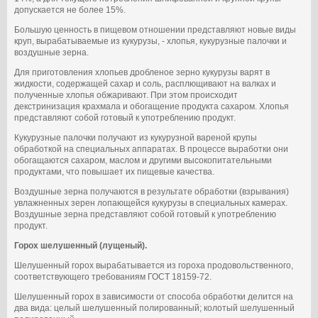
допускается не более 15%.
Большую ценность в пищевом отношении представляют новые виды
круп, вырабатываемые из кукурузы, - хлопья, кукурузные палочки и
воздушные зерна.
Для приготовления хлопьев дробленое зерно кукурузы варят в
жидкости, содержащей сахар и соль, расплющивают на валках и
полученные хлопья обжаривают. При этом происходит
декстринизация крахмала и обогащение продукта сахаром. Хлопья
представляют собой готовый к употреблению продукт.
Кукурузные палочки получают из кукурузной вареной крупы
обработкой на специальных аппаратах. В процессе выработки они
обогащаются сахаром, маслом и другими высокопитательными
продуктами, что повышает их пищевые качества.
Воздушные зерна получаются в результате обработки (взрывания)
увлажненных зерен лопающейся кукурузы в специальных камерах.
Воздушные зерна представляют собой готовый к употреблению
продукт.
Горох шелушенный (лущеный).
Шелушенный горох вырабатывается из гороха продовольственного,
соответствующего требованиям ГОСТ 18159-72.
Шелушенный горох в зависимости от способа обработки делится на
два вида: целый шелушенный полированный; колотый шелушенный