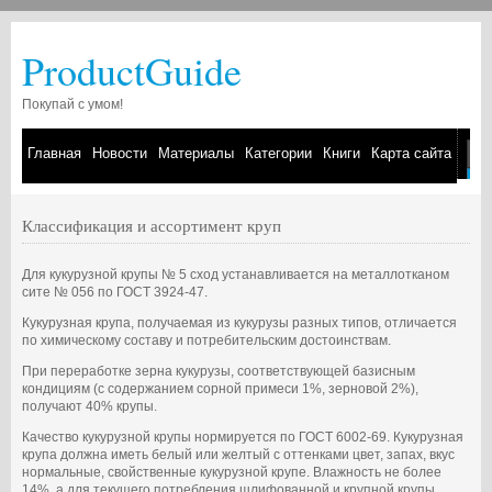
ProductGuide
Покупай с умом!
Главная
Новости
Материалы
Категории
Книги
Карта сайта
Классификация и ассортимент круп
Для кукурузной крупы № 5 сход устанавливается на металлотканом
сите № 056 по ГОСТ 3924-47.
Кукурузная крупа, получаемая из кукурузы разных типов, отличается
по химическому составу и потребительским достоинствам.
При переработке зерна кукурузы, соответствующей базисным
кондициям (с содержанием сорной примеси 1%, зерновой 2%),
получают 40% крупы.
Качество кукурузной крупы нормируется по ГОСТ 6002-69. Кукурузная
крупа должна иметь белый или желтый с оттенками цвет, запах, вкус
нормальные, свойственные кукурузной крупе. Влажность не более
14%, а для текущего потребления шлифованной и крупной крупы