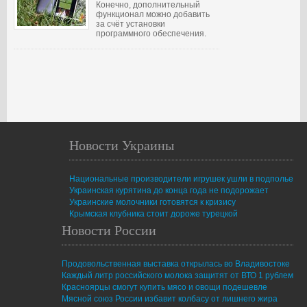
Конечно, дополнительный
функционал можно добавить
за счёт установки
программного обеспечения.
Новости Украины
Национальные производители игрушек ушли в подполье
Украинская курятина до конца года не подорожает
Украинские молочники готовятся к кризису
Крымская клубника стоит дороже турецкой
Новости России
Продовольственная выставка открылась во Владивостоке
Каждый литр российского молока защитят от ВТО 1 рублем
Красноярцы смогут купить мясо и овощи подешевле
Мясной союз России избавит колбасу от лишнего жира