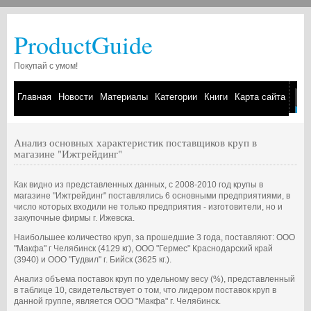
ProductGuide
Покупай с умом!
Главная
Новости
Материалы
Категории
Книги
Карта сайта
Анализ основных характеристик поставщиков круп в
магазине "Ижтрейдинг"
Как видно из представленных данных, с 2008-2010 год крупы в
магазине "Ижтрейдинг" поставлялись 6 основными предприятиями, в
число которых входили не только предприятия - изготовители, но и
закупочные фирмы г. Ижевска.
Наибольшее количество круп, за прошедшие 3 года, поставляют: ООО
"Макфа" г Челябинск (4129 кг), ООО "Гермес" Краснодарский край
(3940) и ООО "Гудвил" г. Бийск (3625 кг.).
Анализ объема поставок круп по удельному весу (%), представленный
в таблице 10, свидетельствует о том, что лидером поставок круп в
данной группе, является ООО "Макфа" г. Челябинск.