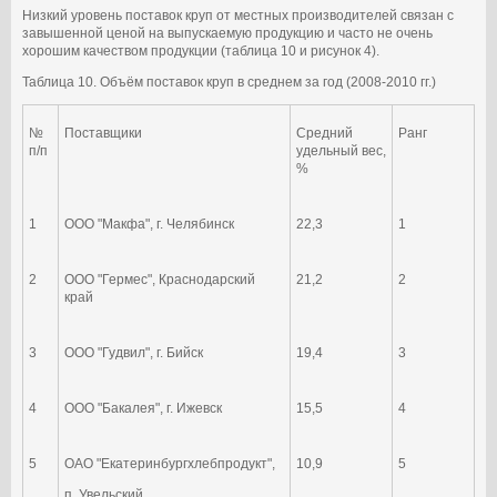
Низкий уровень поставок круп от местных производителей связан с
завышенной ценой на выпускаемую продукцию и часто не очень
хорошим качеством продукции (таблица 10 и рисунок 4).
Таблица 10. Объём поставок круп в среднем за год (2008-2010 гг.)
№
Поставщики
Средний
Ранг
п/п
удельный вес,
%
1
ООО "Макфа", г. Челябинск
22,3
1
2
ООО "Гермес", Краснодарский
21,2
2
край
3
ООО "Гудвил", г. Бийск
19,4
3
4
ООО "Бакалея", г. Ижевск
15,5
4
5
ОАО "Екатеринбургхлебпродукт",
10,9
5
п. Увельский